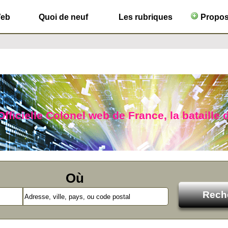
Web
Quoi de neuf
Les rubriques
Propose
fficielle Colonel web de France, la bataille d
Où