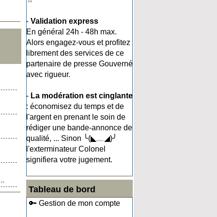
-
Validation express
En général 24h - 48h max.
Alors engagez-vous et profitez
librement des services de ce
partenaire de presse Gouverné
avec rigueur.
-
La modération est cinglante
: économisez du temps et de
l'argent en prenant le soin de
rédiger une bande-annonce de
qualité, ... Sinon ╰(◣﹏◢)╯
l'exterminateur Colonel
signifiera votre jugement.
..
Tableau de bord
🔑 Gestion de mon compte