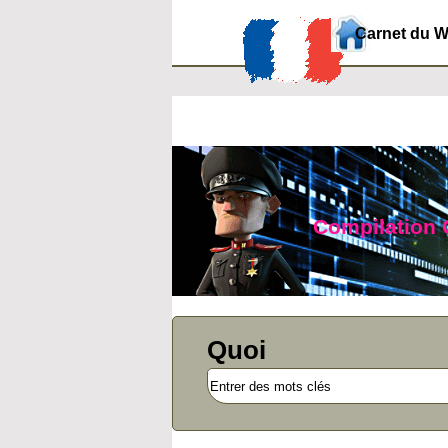
Carnet du 
Compilation O
Quoi