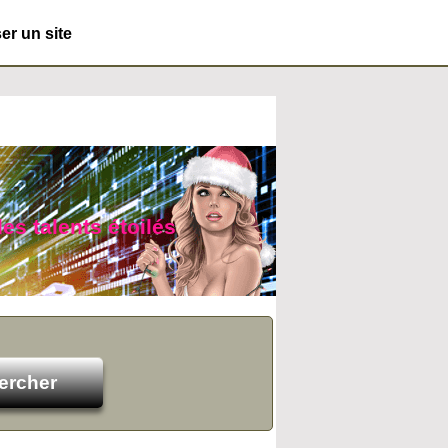
r un site
es talents étoilés