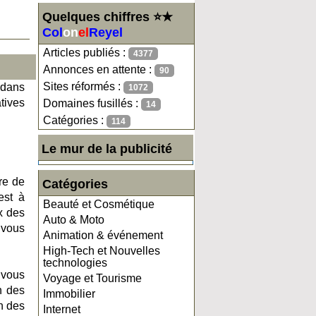
Quelques chiffres ⭐★
Col
on
el
Reyel
Articles publiés :
4377
Annonces en attente :
90
Sites réformés :
 dans
1072
tives
Domaines fusillés :
14
Catégories :
114
Le mur de la publicité
re de
Catégories
est à
Beauté et Cosmétique
ux des
Auto & Moto
 vous
Animation & événement
High-Tech et Nouvelles
technologies
 vous
Voyage et Tourisme
n des
Immobilier
n des
Internet