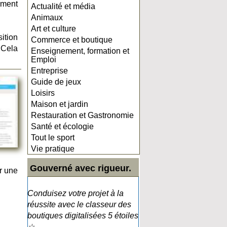
ement
Actualité et média
Animaux
Art et culture
ition
Commerce et boutique
 Cela
Enseignement, formation et
Emploi
Entreprise
Guide de jeux
Loisirs
Maison et jardin
Restauration et Gastronomie
Santé et écologie
Tout le sport
Vie pratique
Gouverné avec rigueur.
r une
Conduisez votre projet à la
réussite avec le classeur des
boutiques digitalisées 5 étoiles
☆