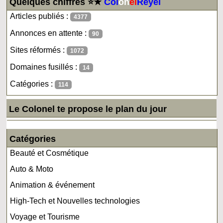
Quelques chiffres ⭐★
Col
on
el
Reyel
Articles publiés :
4377
Annonces en attente :
90
Sites réformés :
1072
Domaines fusillés :
14
Catégories :
114
Le Colonel te propose le plan du jour
Catégories
Beauté et Cosmétique
Auto & Moto
Animation & événement
High-Tech et Nouvelles technologies
Voyage et Tourisme