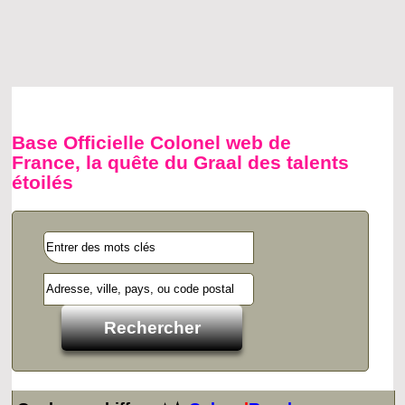
Base Officielle Colonel web de
France, la quête du Graal des talents
étoilés