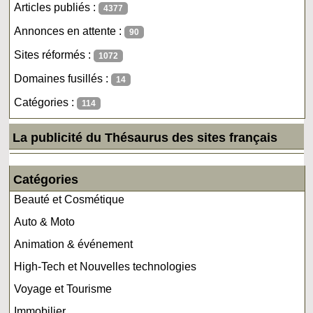
Articles publiés :
4377
Annonces en attente :
90
Sites réformés :
1072
Domaines fusillés :
14
Catégories :
114
La publicité du Thésaurus des sites français
Catégories
Beauté et Cosmétique
Auto & Moto
Animation & événement
High-Tech et Nouvelles technologies
Voyage et Tourisme
Immobilier