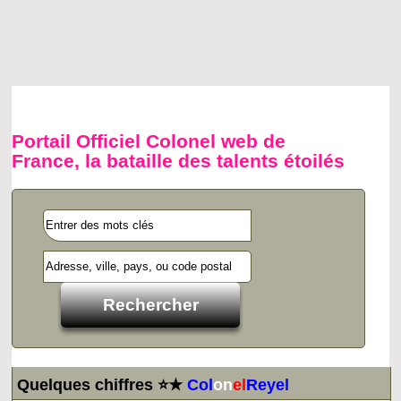
Portail Officiel Colonel web de
France, la bataille des talents étoilés
Quelques chiffres ⭐★
Col
on
el
Reyel