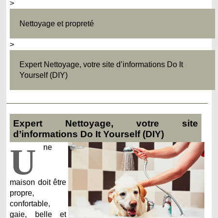
>
Nettoyage et propreté
>
Expert Nettoyage, votre site d’informations Do It
Yourself (DIY)
Expert Nettoyage, votre site
d’informations Do It Yourself (DIY)
U
ne
maison doit être
propre,
confortable,
gaie, belle et