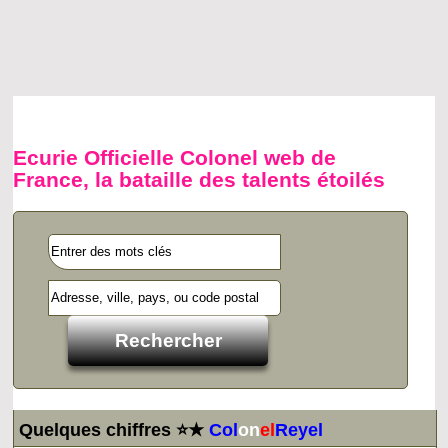
Ecurie Officielle Colonel web de
France, la bataille des talents étoilés
Quelques chiffres ⭐★
Col
on
el
Reyel