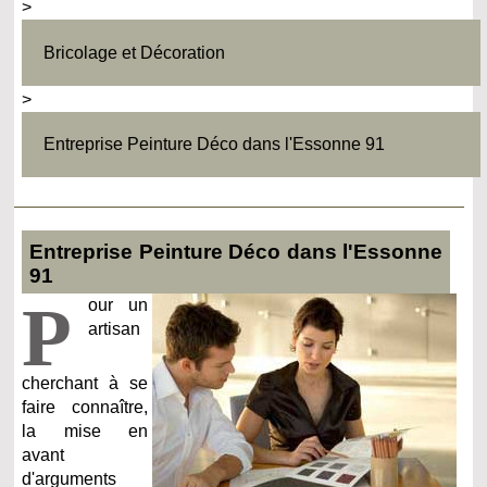
>
Bricolage et Décoration
>
Entreprise Peinture Déco dans l'Essonne 91
Entreprise Peinture Déco dans l'Essonne
91
P
our un
artisan
cherchant à se
faire connaître,
la mise en
avant
d'arguments