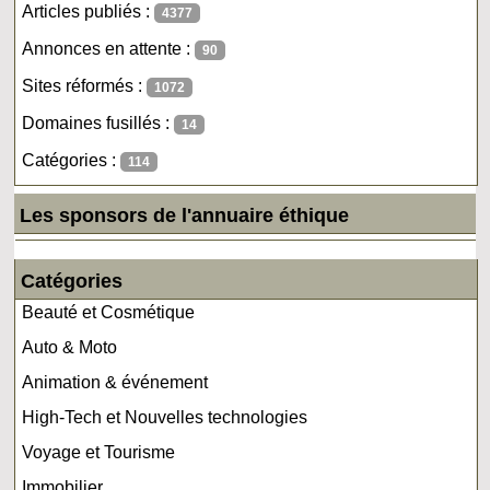
Articles publiés :
4377
Annonces en attente :
90
Sites réformés :
1072
Domaines fusillés :
14
Catégories :
114
Les sponsors de l'annuaire éthique
Catégories
Beauté et Cosmétique
Auto & Moto
Animation & événement
High-Tech et Nouvelles technologies
Voyage et Tourisme
Immobilier