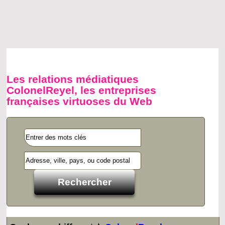
Les relations médiatiques
ColonelReyel, les entreprises
françaises virtuoses du Web