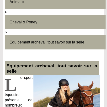
Animaux
>
Cheval & Poney
>
Equipement archeval, tout savoir sur la selle
Equipement archeval, tout savoir sur la
selle
L
e sport
équestre
présente de
nombreux