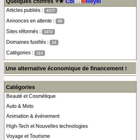
Quelques chiffres ⭐★
Col
on
el
Reyel
Articles publiés :
4377
Annonces en attente :
90
Sites réformés :
1072
Domaines fusillés :
14
Catégories :
114
Une alternative économique de financement !
Catégories
Beauté et Cosmétique
Auto & Moto
Animation & événement
High-Tech et Nouvelles technologies
Voyage et Tourisme