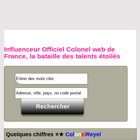
Influenceur Officiel Colonel web de
France, la bataille des talents étoilés
Quelques chiffres ⭐★
Col
on
el
Reyel