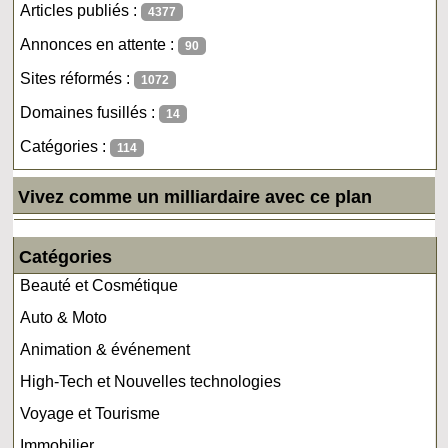
Articles publiés :
4377
Annonces en attente :
90
Sites réformés :
1072
Domaines fusillés :
14
Catégories :
114
Vivez comme un milliardaire avec ce plan
Catégories
Beauté et Cosmétique
Auto & Moto
Animation & événement
High-Tech et Nouvelles technologies
Voyage et Tourisme
Immobilier