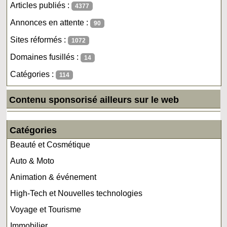
Articles publiés :
4377
Annonces en attente :
90
Sites réformés :
1072
Domaines fusillés :
14
Catégories :
114
Contenu sponsorisé ailleurs sur le web
Catégories
Beauté et Cosmétique
Auto & Moto
Animation & événement
High-Tech et Nouvelles technologies
Voyage et Tourisme
Immobilier