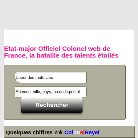
Etat-major Officiel Colonel web de
France, la bataille des talents étoilés
Quelques chiffres ⭐★
Col
on
el
Reyel