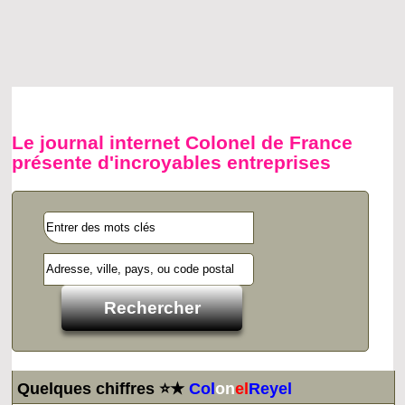
Le journal internet Colonel de France
présente d'incroyables entreprises
Quelques chiffres ⭐★
Col
on
el
Reyel