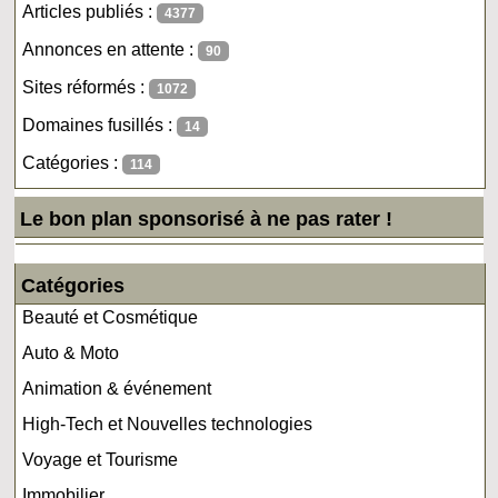
Articles publiés :
4377
Annonces en attente :
90
Sites réformés :
1072
Domaines fusillés :
14
Catégories :
114
Le bon plan sponsorisé à ne pas rater !
Catégories
Beauté et Cosmétique
Auto & Moto
Animation & événement
High-Tech et Nouvelles technologies
Voyage et Tourisme
Immobilier