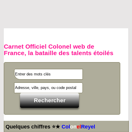
Carnet Officiel Colonel web de
France, la bataille des talents étoilés
Quelques chiffres ⭐★
Col
on
el
Reyel