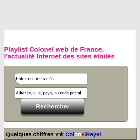
Playlist Colonel web de France,
l'actualité Internet des sites étoilés
Quelques chiffres ⭐★
Col
on
el
Reyel