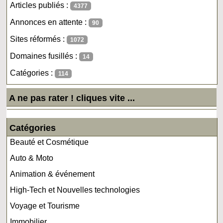
Articles publiés :
4377
Annonces en attente :
90
Sites réformés :
1072
Domaines fusillés :
14
Catégories :
114
A ne pas rater ! cliques vite ...
Catégories
Beauté et Cosmétique
Auto & Moto
Animation & événement
High-Tech et Nouvelles technologies
Voyage et Tourisme
Immobilier