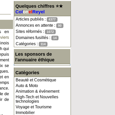
Quelques chiffres ⭐★
Col
on
el
Reyel
Articles publiés :
4377
Annonces en attente :
90
Sites réformés :
ls en
1072
eviers
Domaines fusillés :
14
nois
Catégories :
114
ch qui
Les sponsors de
epuis
l'annuaire éthique
ement
ix se
ques.
Catégories
 et en
Beauté et Cosmétique
temps
Auto & Moto
ance.
Animation & événement
de de
High-Tech et Nouvelles
ir de
technologies
Voyage et Tourisme
Immobilier