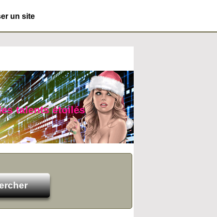
r un site
des talents étoilés