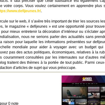
cis. Il faut préciser que cette substance est également ca
de votre corps. Vous voulez certainement en apprendre plus s
tps://www.defijeunes.fr/
.
cule sur le web, il s’avère très important de trier les sources le
, le magazine « defijeunes » est une opportunité pour trouve
 pour mieux entretenir la décoration d’intérieur ou s'éclater ap
ialisation, nous ne serions parler des actualités sans prend
 raison pour laquelle les informations présentées sur defijeun
’échelle mondiale pour aider à voyager avec un budget qui
ouvez pas des actus politiques, économiques, relatives à la rub
s couramment consultées par les internautes sur d'autres mé
blog traitent des thèmes à la portée de tout public. Parmi ceux-
daction d'articles de sujet qui vous préoccupe.
 pour 0 note