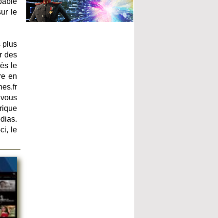
pable
ur le
s plus
r des
rès le
re en
es.fr
 vous
rique
dias.
ci, le