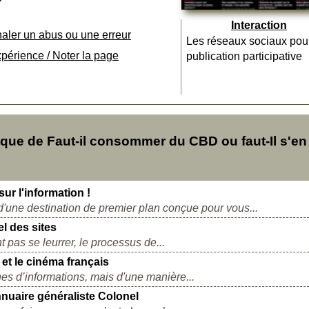
Interaction
naler un abus ou une erreur
Les réseaux sociaux pou
xpérience / Noter la page
publication participative
ue de Faut-il consommer du CBD ou faut-Il s'en
ur l'information !
d'une destination de premier plan conçue pour vous...
l des sites
t pas se leurrer, le processus de...
 et le cinéma français
hes d’informations, mais d'une manière...
nnuaire généraliste Colonel