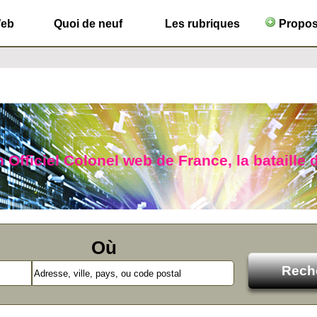
Web
Quoi de neuf
Les rubriques
Propose
n Officiel Colonel web de France, la bataille 
Où