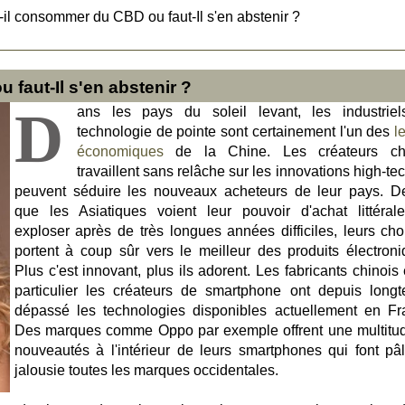
-il consommer du CBD ou faut-Il s'en abstenir ?
faut-Il s'en abstenir ?
D
ans les pays du soleil levant, les industrie
technologie de pointe sont certainement l'un des
l
économiques
de la Chine. Les créateurs chi
travaillent sans relâche sur les innovations high-te
peuvent séduire les nouveaux acheteurs de leur pays. D
que les Asiatiques voient leur pouvoir d'achat littéral
exploser après de très longues années difficiles, leurs cho
portent à coup sûr vers le meilleur des produits électroni
Plus c'est innovant, plus ils adorent. Les fabricants chinois
particulier les créateurs de smartphone ont depuis long
dépassé les technologies disponibles actuellement en Fr
Des marques comme Oppo par exemple offrent une multitu
nouveautés à l'intérieur de leurs smartphones qui font pâl
jalousie toutes les marques occidentales.