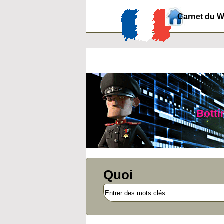
Carnet du 
Botti
Quoi