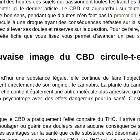
nt des heures des sujets qui passionnent toutes les tranches d
nter ici le dernier article. Le CBD est aujourd’hui sur toute
e bon sens, pendant que d’autres n’en font pas la
promotion
.
lécule à une drogue ayant des conséquences néfastes sur la s
z à lever ses doutes et réserves sur la question. Pour ce faire,
Cette fiche que vous lisez vous permet d’avancer un peu s
vaise image du CBD circule-t-e
d’hui une substance légale, elle continue de faire l’object
ent directement de son origine : le cannabis. La plante du can
elle contient également une autre molécule plus agressive qu’e
 psychotrope avec des effets dangereux pour la santé. C’es
 que le CBD a pratiquement l’effet contraire du THC. Il arrive
oulager ou guérir des douleurs sans aucune conséquence s
es avantages sur la santé que cette substance est désormais li
oir pour la consommation du CBD. Le THC est par contre à é