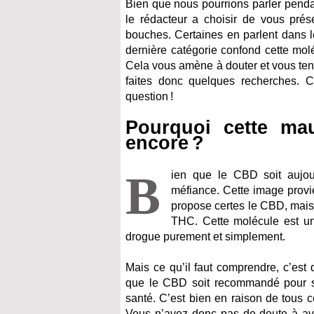
Bien que nous pourrions parler penda
le rédacteur a choisir de vous prése
bouches. Certaines en parlent dans l
dernière catégorie confond cette mo
Cela vous amène à douter et vous tene
faites donc quelques recherches. 
question !
Pourquoi cette mau
encore ?
B
ien que le CBD soit aujour
méfiance. Cette image provi
propose certes le CBD, mais 
THC. Cette molécule est un
drogue purement et simplement.
Mais ce qu’il faut comprendre, c’est
que le CBD soit recommandé pour s
santé. C’est bien en raison de tous c
Vous n’avez donc pas de doute à av