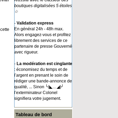
boutiques digitalisées 5 étoiles
☆
-
Validation express
En général 24h - 48h max.
cette
Alors engagez-vous et profitez
librement des services de ce
partenaire de presse Gouverné
avec rigueur.
-
La modération est cinglante
: économisez du temps et de
l'argent en prenant le soin de
rédiger une bande-annonce de
qualité, ... Sinon ╰(◣﹏◢)╯
l'exterminateur Colonel
signifiera votre jugement.
Tableau de bord