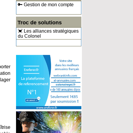
🔑 Gestion de mon compte
Troc de solutions
💓 Les alliances stratégiques
du Colonel
orter
ation
ulager
trise