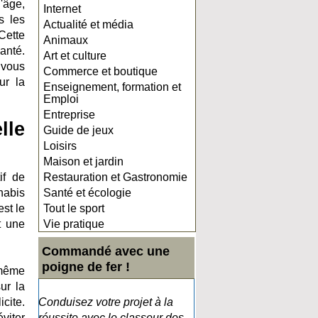
'âge,
Internet
s les
Actualité et média
 Cette
Animaux
anté.
Art et culture
 vous
Commerce et boutique
ur la
Enseignement, formation et
Emploi
Entreprise
lle
Guide de jeux
Loisirs
Maison et jardin
if de
Restauration et Gastronomie
nabis
Santé et écologie
st le
Tout le sport
t une
Vie pratique
Commandé avec une
poigne de fer !
 même
ur la
cite.
Conduisez votre projet à la
viter
réussite avec le classeur des