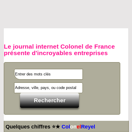
Le journal internet Colonel de France
présente d'incroyables entreprises
Quelques chiffres ⭐★
Col
on
el
Reyel