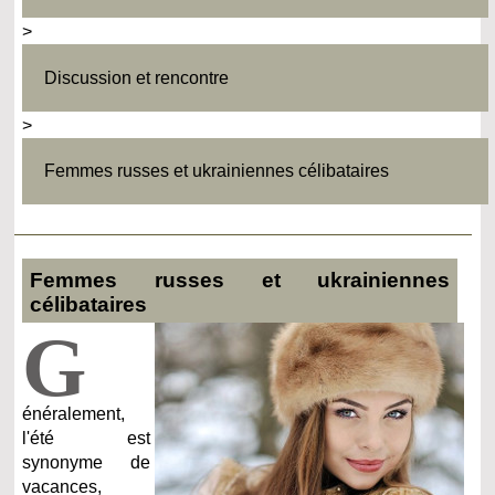
>
Discussion et rencontre
>
Femmes russes et ukrainiennes célibataires
Femmes russes et ukrainiennes
célibataires
G
énéralement,
l'été est
synonyme de
vacances,