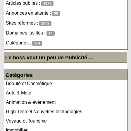
Articles publiés :
4377
Annonces en attente :
90
Sites réformés :
1072
Domaines fusillés :
14
Catégories :
114
Le boss veut un peu de Publicité …
Catégories
Beauté et Cosmétique
Auto & Moto
Animation & événement
High-Tech et Nouvelles technologies
Voyage et Tourisme
Immobilier