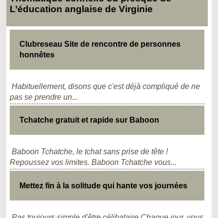
L’éducation anglaise de Virginie
Clubreseau Site de rencontre de personnes
honnêtes
Habituellement, disons que c'est déjà compliqué de ne
pas se prendre un...
Tchatche gratuit et rapide sur Baboon
Baboon Tchatche, le tchat sans prise de tête !
Repoussez vos limites. Baboon Tchatche vous...
Mettez fin à la solitude qui hante vos journées
Pas toujours simple d'être célibataire Chaque jour, vous