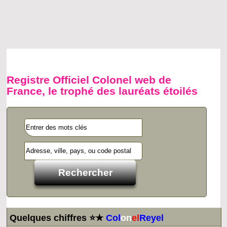
Registre Officiel Colonel web de
France, le trophé des lauréats étoilés
Quelques chiffres ⭐★
Col
on
el
Reyel