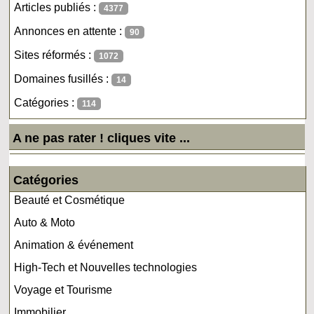
Articles publiés :
4377
Annonces en attente :
90
Sites réformés :
1072
Domaines fusillés :
14
Catégories :
114
A ne pas rater ! cliques vite ...
Catégories
Beauté et Cosmétique
Auto & Moto
Animation & événement
High-Tech et Nouvelles technologies
Voyage et Tourisme
Immobilier