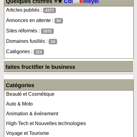
Quelques chiffres ⭐★
Col
on
el
Reyel
Articles publiés :
4377
Annonces en attente :
90
Sites réformés :
1072
Domaines fusillés :
14
Catégories :
114
faites fructifier le business
Catégories
Beauté et Cosmétique
Auto & Moto
Animation & événement
High-Tech et Nouvelles technologies
Voyage et Tourisme