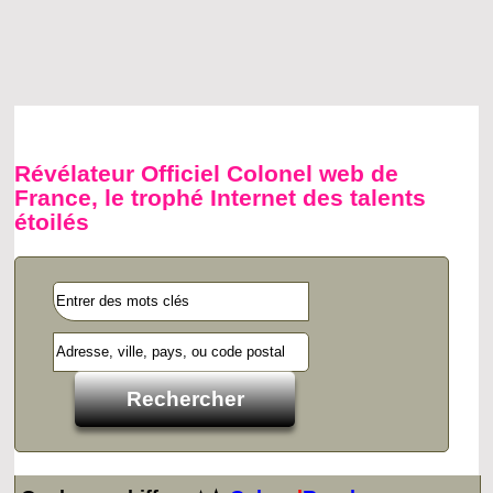
Révélateur Officiel Colonel web de
France, le trophé Internet des talents
étoilés