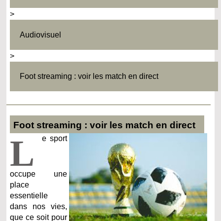
>
Audiovisuel
>
Foot streaming : voir les match en direct
Foot streaming : voir les match en direct
L
e sport
occupe une
place
essentielle
dans nos vies,
que ce soit pour