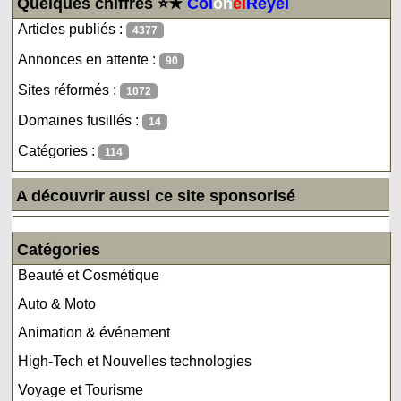
Quelques chiffres ⭐★
Col
on
el
Reyel
Articles publiés :
4377
Annonces en attente :
90
Sites réformés :
1072
Domaines fusillés :
14
Catégories :
114
A découvrir aussi ce site sponsorisé
Catégories
Beauté et Cosmétique
Auto & Moto
Animation & événement
High-Tech et Nouvelles technologies
Voyage et Tourisme