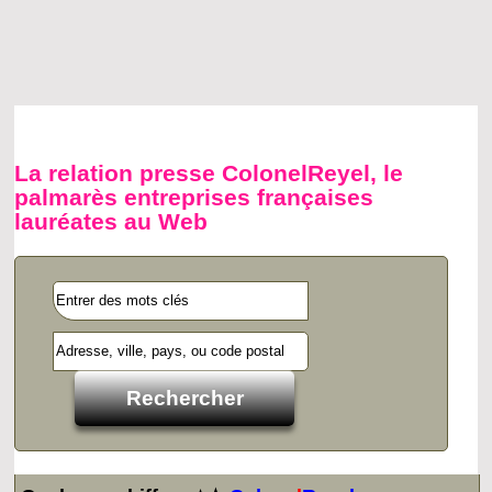
La relation presse ColonelReyel, le
palmarès entreprises françaises
lauréates au Web