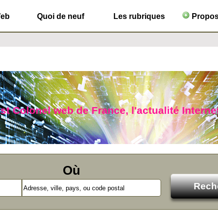
Web
Quoi de neuf
Les rubriques
Propose
ist Colonel web de France, l'actualité Interne
Où