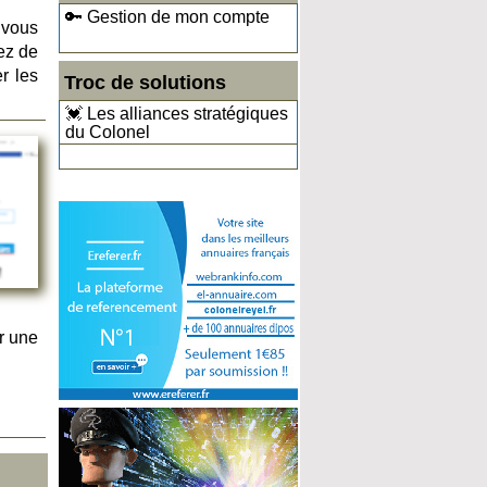
🔑 Gestion de mon compte
 vous
tez de
r les
Troc de solutions
💓 Les alliances stratégiques
du Colonel
r une