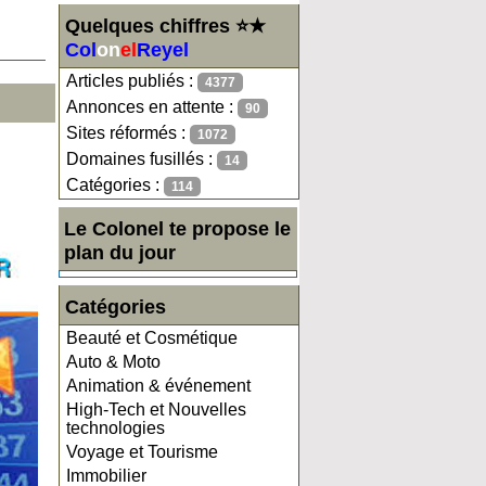
Quelques chiffres ⭐★
Col
on
el
Reyel
Articles publiés :
4377
Annonces en attente :
90
Sites réformés :
1072
Domaines fusillés :
14
Catégories :
114
Le Colonel te propose le
plan du jour
Catégories
Beauté et Cosmétique
Auto & Moto
Animation & événement
High-Tech et Nouvelles
technologies
Voyage et Tourisme
Immobilier