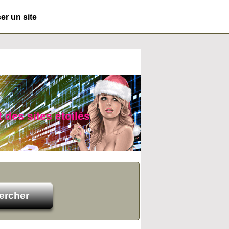
r un site
t des sites étoilés