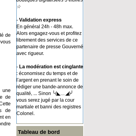
☆
-
Validation express
En général 24h - 48h max.
Alors engagez-vous et profitez
dé de
librement des services de ce
 vous
partenaire de presse Gouverné
avec rigueur.
-
La modération est cinglante
: économisez du temps et de
l'argent en prenant le soin de
rédiger une bande-annonce de
 une
qualité, ... Sinon ╰(◣﹏◢)╯
re de
vous serez jugé par la cour
Cette
martiale et banni des registres
es de
Colonel.
ent en
ondre
Tableau de bord