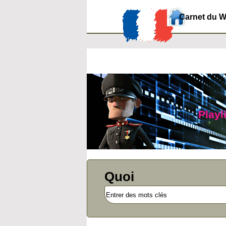
Carnet du 
Playl
Quoi