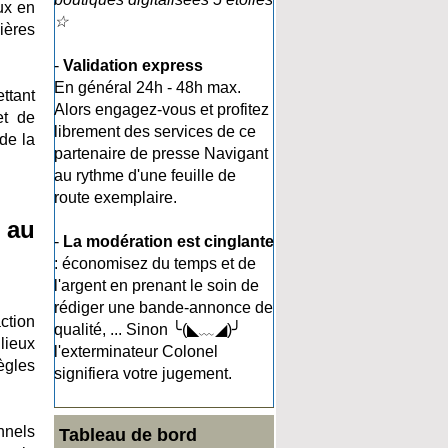
ux en
☆
ières
-
Validation express
En général 24h - 48h max.
ttant
Alors engagez-vous et profitez
et de
librement des services de ce
de la
partenaire de presse Navigant
au rythme d'une feuille de
route exemplaire.
 au
-
La modération est cinglante
: économisez du temps et de
l'argent en prenant le soin de
rédiger une bande-annonce de
ction
qualité, ... Sinon ╰(◣﹏◢)╯
lieux
l'exterminateur Colonel
ègles
signifiera votre jugement.
nnels
Tableau de bord