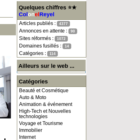
Quelques chiffres ⭐★
Col
on
el
Reyel
Articles publiés :
4377
Annonces en attente :
90
Sites réformés :
1072
Domaines fusillés :
14
Catégories :
114
Ailleurs sur le web ...
Catégories
Beauté et Cosmétique
Auto & Moto
Animation & événement
High-Tech et Nouvelles
technologies
Voyage et Tourisme
Immobilier
Internet