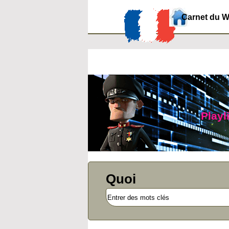
Carnet du 
Playl
Quoi