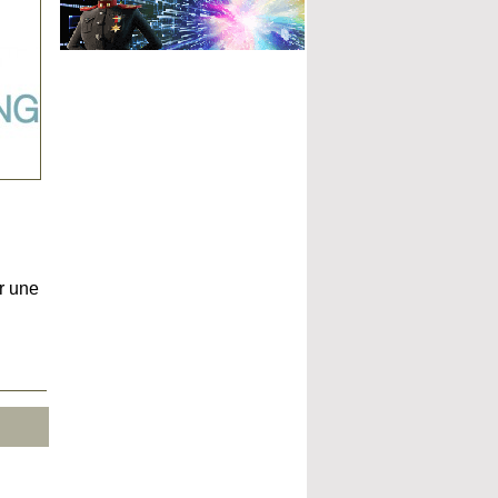
r une