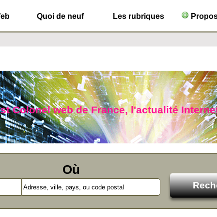
Web
Quoi de neuf
Les rubriques
Propose
ist Colonel web de France, l'actualité Interne
Où