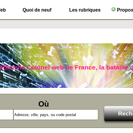
Web
Quoi de neuf
Les rubriques
Propose
Officielle Colonel web de France, la bataille 
Où