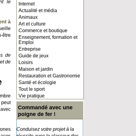
nt le
Internet
Actualité et média
Animaux
ent à
Art et culture
eille
Commerce et boutique
-être
Enseignement, formation et
Emploi
Entreprise
ps de
Guide de jeux
 et de
Loisirs
Maison et jardin
Restauration et Gastronomie
e
Santé et écologie
Tout le sport
ombre
Vie pratique
 peut
Commandé avec une
 avec
poigne de fer !
zones
Conduisez votre projet à la
paces
réussite avec le classeur des