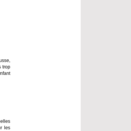
usse,
 trop
nfant
elles
r les