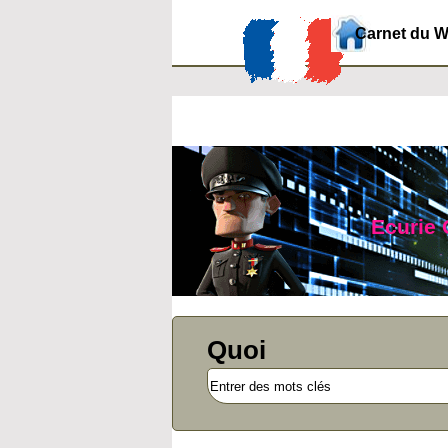
Carnet du 
Ecurie 
Quoi