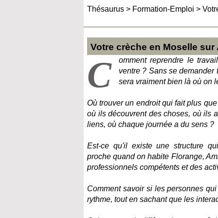
Thésaurus
>
Formation-Emploi
>
Votr
Votre crèche en Moselle sur
C
omment reprendre le travai
ventre ? Sans se demander t
sera vraiment bien là où on 
Où trouver un endroit qui fait plus que
où ils découvrent des choses, où ils a
liens, où chaque journée a du sens ?
Est-ce qu'il existe une structure q
proche quand on habite Florange, Am
professionnels compétents et des activ
Comment savoir si les personnes qui 
rythme, tout en sachant que les intera