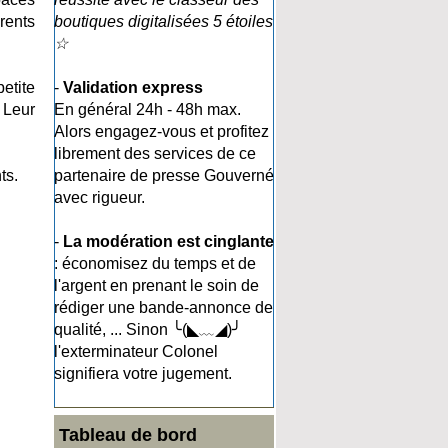
rents
boutiques digitalisées 5 étoiles
☆
etite
-
Validation express
 Leur
En général 24h - 48h max.
Alors engagez-vous et profitez
librement des services de ce
ts.
partenaire de presse Gouverné
avec rigueur.
-
La modération est cinglante
: économisez du temps et de
l'argent en prenant le soin de
rédiger une bande-annonce de
qualité, ... Sinon ╰(◣﹏◢)╯
l'exterminateur Colonel
signifiera votre jugement.
Tableau de bord