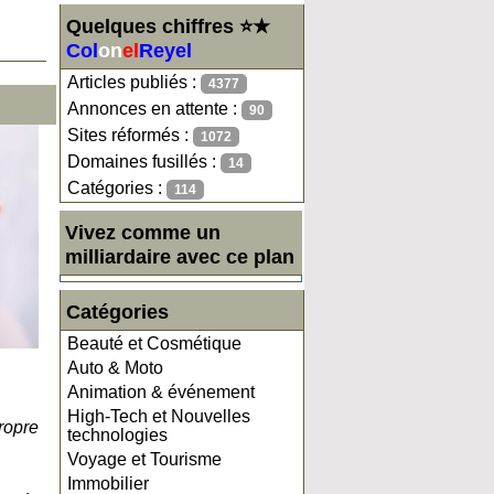
Quelques chiffres ⭐★
Col
on
el
Reyel
Articles publiés :
4377
Annonces en attente :
90
Sites réformés :
1072
Domaines fusillés :
14
Catégories :
114
Vivez comme un
milliardaire avec ce plan
Catégories
Beauté et Cosmétique
Auto & Moto
Animation & événement
High-Tech et Nouvelles
ropre
technologies
Voyage et Tourisme
Immobilier