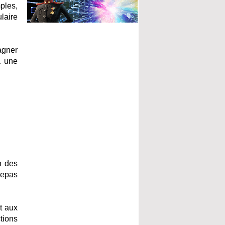
ples,
ulaire
agner
à une
n des
 repas
t aux
tions