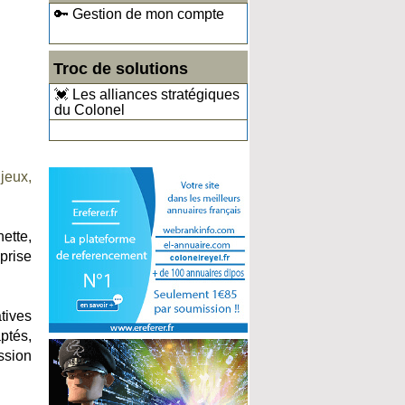
🔑 Gestion de mon compte
Troc de solutions
💓 Les alliances stratégiques
du Colonel
jeux,
ette,
prise
atives
ptés,
ssion