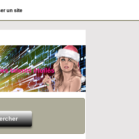
r un site
des talents étoilés