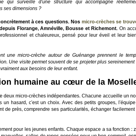
che qui surveille d'une structure qui accompagne réelleme
es ses dimensions ?
oncrètement à ces questions. Nos
micro-crèches se trouv
 depuis Florange, Amnéville, Bousse et Richemont.
On accu
rofessionnel et chaleureux, pensé pour leur éveil et leur bien
ent une micro-crèche autour de Guénange prennent le tem
ption. Une visite permet souvent de se projeter plus sereinement
 vraiment aux besoins de leur enfant.
ion humaine au cœur de la Mosell
e deux micro-crèches indépendantes. Chacune accueille un n
as un hasard, c'est un choix. Avec des petits groupes, l'équipe
nt de près, comprendre ses particularités, échanger facilement
ment pour les jeunes enfants. Chaque espace a sa fonction : 
tés manuelles, salles de repos pensées pour un bon sommeil, es