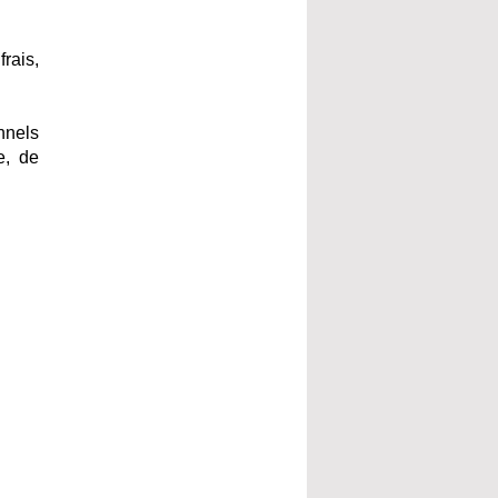
rais,
nnels
e, de