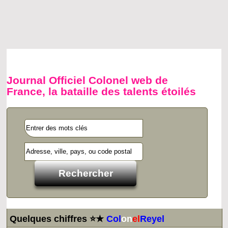
Journal Officiel Colonel web de
France, la bataille des talents étoilés
Quelques chiffres ⭐★
Col
on
el
Reyel