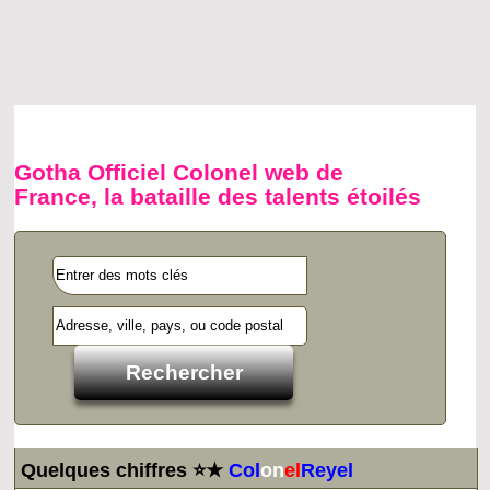
Gotha Officiel Colonel web de
France, la bataille des talents étoilés
Quelques chiffres ⭐★
Col
on
el
Reyel