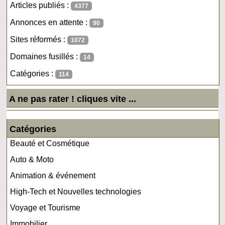
Articles publiés :
4377
Annonces en attente :
90
Sites réformés :
1072
Domaines fusillés :
14
Catégories :
114
A ne pas rater ! cliques vite ...
Catégories
Beauté et Cosmétique
Auto & Moto
Animation & événement
High-Tech et Nouvelles technologies
Voyage et Tourisme
Immobilier