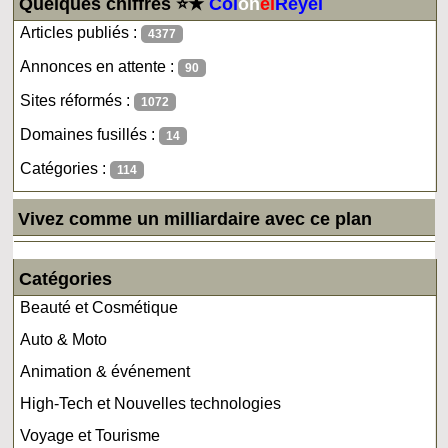
Quelques chiffres ⭐★
Col
on
el
Reyel
Articles publiés :
4377
Annonces en attente :
90
Sites réformés :
1072
Domaines fusillés :
14
Catégories :
114
Vivez comme un milliardaire avec ce plan
Catégories
Beauté et Cosmétique
Auto & Moto
Animation & événement
High-Tech et Nouvelles technologies
Voyage et Tourisme