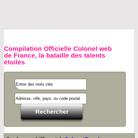
Compilation Officielle Colonel web
de France, la bataille des talents
étoilés