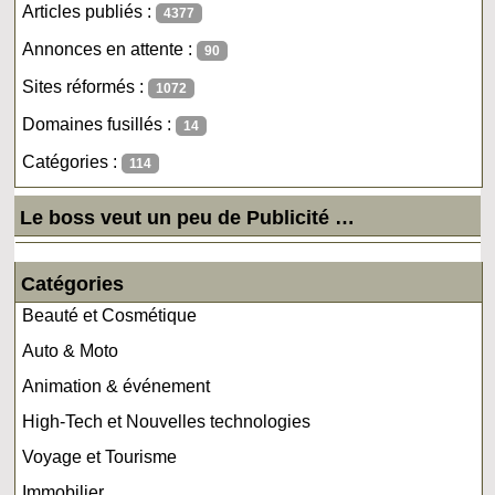
Articles publiés :
4377
Annonces en attente :
90
Sites réformés :
1072
Domaines fusillés :
14
Catégories :
114
Le boss veut un peu de Publicité …
Catégories
Beauté et Cosmétique
Auto & Moto
Animation & événement
High-Tech et Nouvelles technologies
Voyage et Tourisme
Immobilier