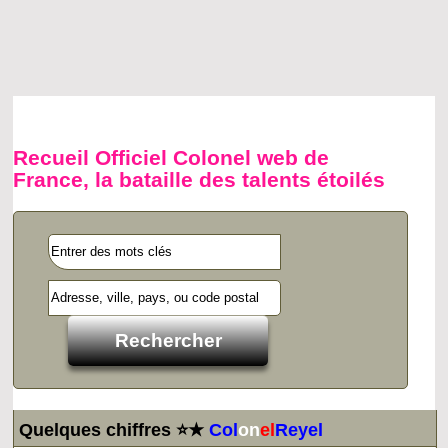
Recueil Officiel Colonel web de
France, la bataille des talents étoilés
Quelques chiffres ⭐★
Col
on
el
Reyel