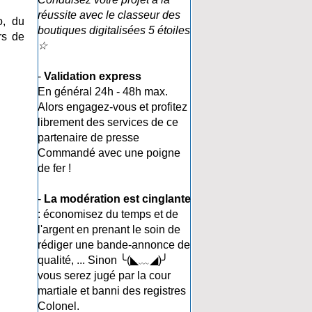
réussite avec le classeur des
o, du
boutiques digitalisées 5 étoiles
rs de
☆
-
Validation express
En général 24h - 48h max.
Alors engagez-vous et profitez
librement des services de ce
partenaire de presse
Commandé avec une poigne
de fer !
-
La modération est cinglante
: économisez du temps et de
l'argent en prenant le soin de
rédiger une bande-annonce de
qualité, ... Sinon ╰(◣﹏◢)╯
vous serez jugé par la cour
martiale et banni des registres
Colonel.