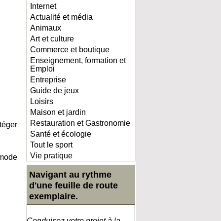
Internet
Actualité et média
Animaux
Art et culture
Commerce et boutique
Enseignement, formation et
Emploi
Entreprise
Guide de jeux
Loisirs
Maison et jardin
Restauration et Gastronomie
téger
Santé et écologie
Tout le sport
Vie pratique
 mode
Navigant au rythme
d'une feuille de route
exemplaire.
Conduisez votre projet à la