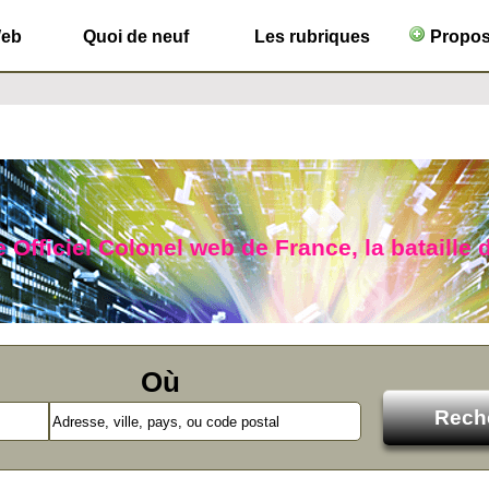
Web
Quoi de neuf
Les rubriques
Propose
 Officiel Colonel web de France, la bataille d
Où