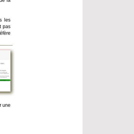
de la
s les
t pas
éfère
r une