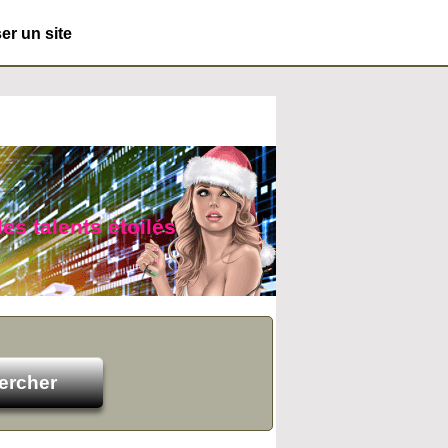
r un site
es talents étoilés