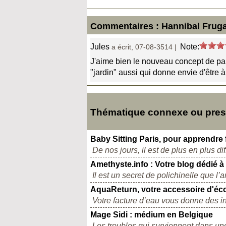
Commentaires : Hannibal Frugal 
Jules
Note:
a écrit, 07-08-3514 |
J'aime bien le nouveau concept de par
"jardin" aussi qui donne envie d'être à 
Thématique connexe ou presqu
Baby Sitting Paris, pour apprendre 
De nos jours, il est de plus en plus di
Amethyste.info : Votre blog dédié à
Il est un secret de polichinelle que l’
AquaReturn, votre accessoire d'éc
Votre facture d’eau vous donne des in
Mage Sidi : médium en Belgique
Les troubles qui surviennent dans une vi