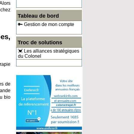
Alors
 chez
Tableau de bord
🔑 Gestion de mon compte
es,
Troc de solutions
💓 Les alliances stratégiques
du Colonel
rapie
es de
rande
u bio