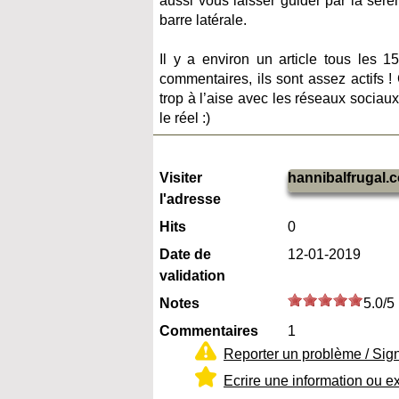
aussi vous laisser guider par la sére
barre latérale.
Il y a environ un article tous les 1
commentaires, ils sont assez actifs !
trop à l’aise avec les réseaux socia
le réel :)
Visiter
hannibalfrugal.
l'adresse
Hits
0
Date de
12-01-2019
validation
Notes
5.0/5
Commentaires
1
Reporter un problème / Sig
Ecrire une information ou e