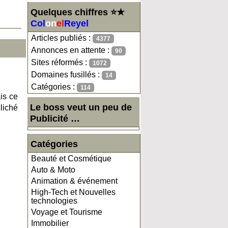
Quelques chiffres ⭐★
Col
on
el
Reyel
Articles publiés :
4377
Annonces en attente :
90
Sites réformés :
1072
Domaines fusillés :
14
Catégories :
114
is ce
Le boss veut un peu de
liché
Publicité …
Catégories
Beauté et Cosmétique
Auto & Moto
Animation & événement
High-Tech et Nouvelles
technologies
Voyage et Tourisme
Immobilier