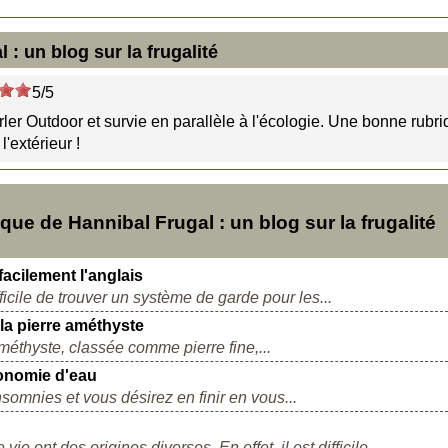
: un blog sur la frugalité
5/5
ler Outdoor et survie en parallèle à l'écologie. Une bonne rubr
l'extérieur !
e de Hannibal Frugal : un blog sur la frugalité
facilement l'anglais
fficile de trouver un système de garde pour les...
 la pierre améthyste
améthyste, classée comme pierre fine,...
onomie d'eau
somnies et vous désirez en finir en vous...
e ont des origines diverses. En effet, il est difficile...