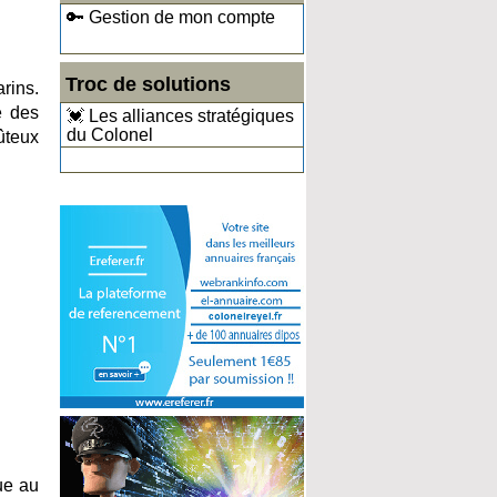
🔑 Gestion de mon compte
Troc de solutions
rins.
é des
💓 Les alliances stratégiques
du Colonel
ûteux
que au