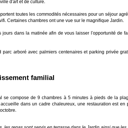
ille d'art et de culture.
portent toutes les commodités nécessaires pour un séjour agré
wifi. Certaines chambres ont une vue sur le magnifique Jardin.
jours dans la matinée afin de vous laisser l'opportunité de fai
 parc arboré avec palmiers centenaires et parking privée gratu
lissement familial
vial se compose de 9 chambres à 5 minutes à pieds de la pla
s accueille dans un cadre chaleureux, une restauration est en 
 octobre.
es, les repas sont servis en terrasse dans le Jardin ainsi que les