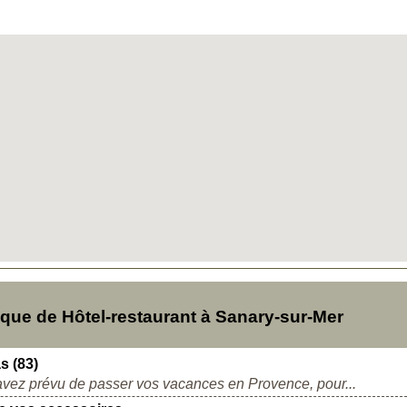
ue de Hôtel-restaurant à Sanary-sur-Mer
s (83)
ez prévu de passer vos vacances en Provence, pour...