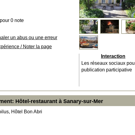
 pour 0 note
naler un abus ou une erreur
xpérience / Noter la page
Interaction
Les réseaux sociaux pou
publication participative
ment: Hôtel-restaurant à Sanary-sur-Mer
ilus, Hôtel Bon Abri