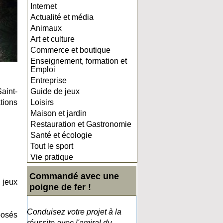
Internet
Actualité et média
Animaux
Art et culture
Commerce et boutique
Enseignement, formation et
Emploi
Entreprise
aint-
Guide de jeux
ations
Loisirs
Maison et jardin
Restauration et Gastronomie
Santé et écologie
Tout le sport
Vie pratique
Commandé avec une
 jeux
poigne de fer !
Conduisez votre projet à la
posés
réussite avec l'amiral du