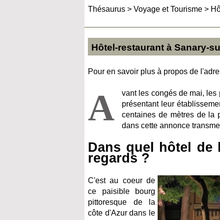
Thésaurus
>
Voyage et Tourisme
>
Hô
Hôtel-restaurant à Sanary-s
Pour en savoir plus à propos de l'adres
A
vant les congés de mai, les 
présentant leur établisseme
centaines de mètres de la 
dans cette annonce transme
Dans quel hôtel de l
regards ?
C'est au coeur de
ce paisible bourg
pittoresque de la
côte d'Azur dans le