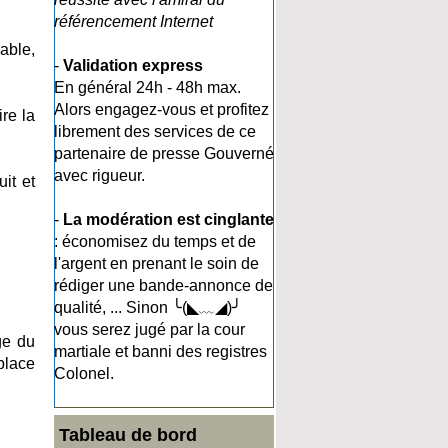
référencement Internet
able,
-
Validation express
En général 24h - 48h max.
Alors engagez-vous et profitez
re la
librement des services de ce
partenaire de presse Gouverné
avec rigueur.
it et
-
La modération est cinglante
: économisez du temps et de
l'argent en prenant le soin de
rédiger une bande-annonce de
qualité, ... Sinon ╰(◣﹏◢)╯
vous serez jugé par la cour
ge du
martiale et banni des registres
place
Colonel.
Tableau de bord