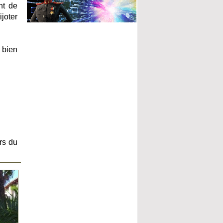
nt de
ijoter
 bien
urs du