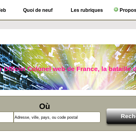
Web
Quoi de neuf
Les rubriques
Propose
 Officiel Colonel web de France, la bataille 
Où