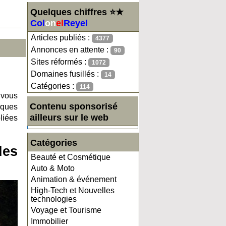
Quelques chiffres ⭐★
Col
on
el
Reyel
Articles publiés :
4377
Annonces en attente :
90
Sites réformés :
1072
Domaines fusillés :
14
Catégories :
114
 vous
Contenu sponsorisé
lques
ailleurs sur le web
liées
Catégories
des
Beauté et Cosmétique
Auto & Moto
Animation & événement
High-Tech et Nouvelles
technologies
Voyage et Tourisme
Immobilier