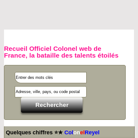
Recueil Officiel Colonel web de
France, la bataille des talents étoilés
Quelques chiffres ⭐★
Col
on
el
Reyel