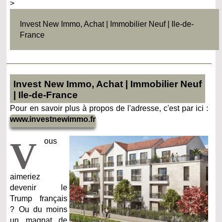
>
Invest New Immo, Achat | Immobilier Neuf | Ile-de-
France
Invest New Immo, Achat | Immobilier Neuf
| Ile-de-France
Pour en savoir plus à propos de l'adresse, c'est par ici :
www.investnewimmo.fr
V
ous
aimeriez
devenir le
Trump français
? Ou du moins
un magnat de