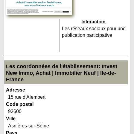
Interaction
Les réseaux sociaux pour une
publication participative
Les coordonnées de l'établissement: Invest
New Immo, Achat | Immobilier Neuf | Ile-de-
France
Adresse
15 rue d'Alembert
Code postal
92600
Ville
Asnières-sur-Seine
Pays