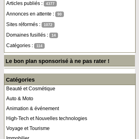
Articles publiés :
4377
Annonces en attente :
90
Sites réformés :
1072
Domaines fusillés :
14
Catégories :
114
Le bon plan sponsorisé à ne pas rater !
Catégories
Beauté et Cosmétique
Auto & Moto
Animation & événement
High-Tech et Nouvelles technologies
Voyage et Tourisme
Immobilier