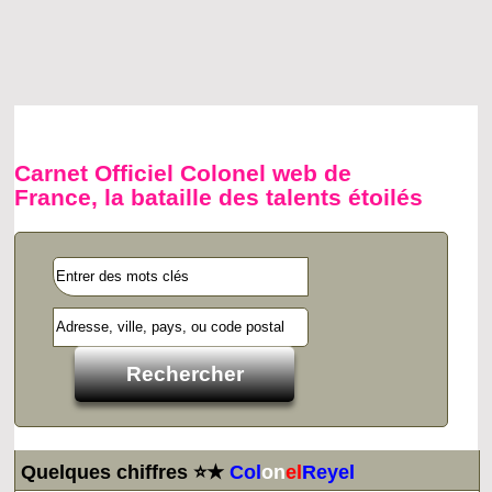
Carnet Officiel Colonel web de
France, la bataille des talents étoilés
Quelques chiffres ⭐★
Col
on
el
Reyel