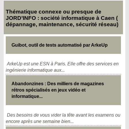
Thématique connexe ou presque de
JORD’INFO : société informatique à Caen (
dépannage, maintenance, sécurité réseau)
Guibot, outil de tests automatisé par ArkeUp
ArkeUp est une ESN à Paris. Elle offre des services en
ingénierie informatique aux...
Abandonzines : Des milliers de magazines
rétros spécialisés en jeux vidéo et
informatique...
Des besoins de vous vider la tête avant les examens ou
encore après une semaine bien...