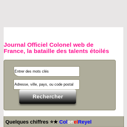
Journal Officiel Colonel web de
France, la bataille des talents étoilés
Quelques chiffres ⭐★
Col
on
el
Reyel