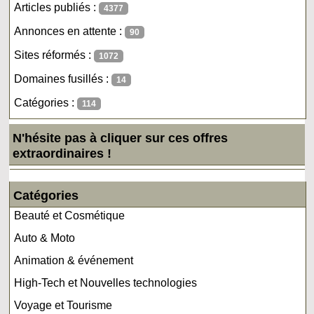
Articles publiés :
4377
Annonces en attente :
90
Sites réformés :
1072
Domaines fusillés :
14
Catégories :
114
N'hésite pas à cliquer sur ces offres
extraordinaires !
Catégories
Beauté et Cosmétique
Auto & Moto
Animation & événement
High-Tech et Nouvelles technologies
Voyage et Tourisme