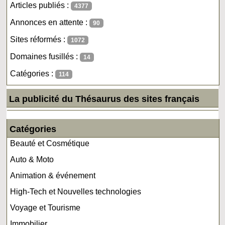
Articles publiés :
4377
Annonces en attente :
90
Sites réformés :
1072
Domaines fusillés :
14
Catégories :
114
La publicité du Thésaurus des sites français
Catégories
Beauté et Cosmétique
Auto & Moto
Animation & événement
High-Tech et Nouvelles technologies
Voyage et Tourisme
Immobilier