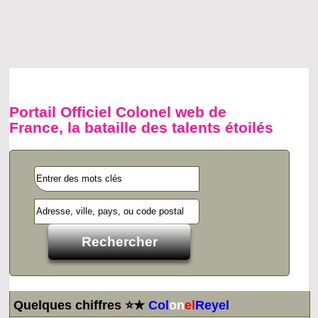
Portail Officiel Colonel web de
France, la bataille des talents étoilés
Quelques chiffres ⭐★
Col
on
el
Reyel