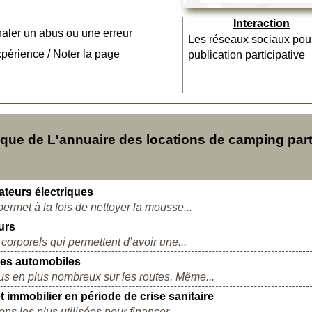
Interaction
naler un abus ou une erreur
Les réseaux sociaux pou
xpérience / Noter la page
publication participative
ue de L'annuaire des locations de camping par
ateurs électriques
ermet à la fois de nettoyer la mousse...
urs
corporels qui permettent d’avoir une...
ges automobiles
lus en plus nombreux sur les routes. Même...
êt immobilier en période de crise sanitaire
ons les plus utilisées pour financer...