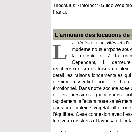
Thésaurus
>
Internet
>
Guide Web thé
France
L'annuaire des locations de
L
a frénésie d'activités et d'o
moderne nous emporte souve
la détente et à la reco
Cependant, il demeure
régulièrement à des loisirs en plein
détail les raisons fondamentales qu
élément essentiel pour le bien-
émotionnel. Dans notre société axée s
et les pressions quotidiennes on
rapidement, affectant notre santé men
dans un contexte végétal offre une 
l'équilibre. Cette connexion avec l'es
le niveau de stress et favorisant la re