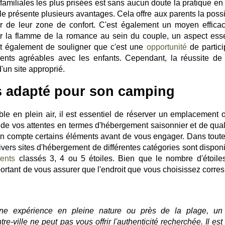
s familiales les plus prisées est sans aucun doute la pratique en
lle présente plusieurs avantages. Cela offre aux parents la possi
tir de leur zone de confort. C'est également un moyen effica
r la flamme de la romance au sein du couple, un aspect esse
t également de souligner que c'est une
opportunité
de partici
nts agréables avec les enfants. Cependant, la réussite de 
un site approprié.
us adapté pour son camping
le en plein air, il est essentiel de réserver un emplacement 
n de vos attentes en termes d'hébergement saisonnier et de quali
en compte certains éléments avant de vous engager. Dans toute
divers sites d'hébergement de différentes catégories sont dispon
ents
classés 3, 4 ou 5 étoiles. Bien que le nombre d'étoiles
 important de vous assurer que l'endroit que vous choisissez corr
'une expérience en pleine nature ou près de la plage, un
re-ville ne peut pas vous offrir l'authenticité recherchée. Il est