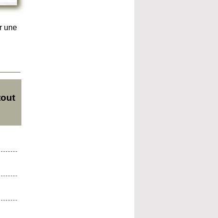
r une
tout