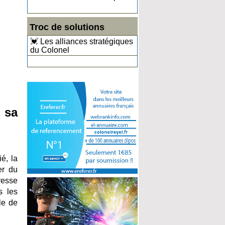
Troc de solutions
💓 Les alliances stratégiques
du Colonel
 sa
é, la
er du
resse
s les
ile de