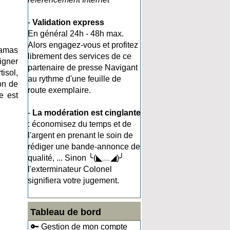
-
Validation express
En général 24h - 48h max.
Alors engagez-vous et profitez
ramas
librement des services de ce
igner
partenaire de presse Navigant
isol,
au rythme d'une feuille de
ion de
route exemplaire.
e est
-
La modération est cinglante
: économisez du temps et de
l'argent en prenant le soin de
rédiger une bande-annonce de
qualité, ... Sinon ╰(◣﹏◢)╯
l'exterminateur Colonel
signifiera votre jugement.
Tableau de bord
🔑 Gestion de mon compte