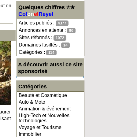
out en
Quelques chiffres ⭐★
Col
on
el
Reyel
Articles publiés :
4377
Annonces en attente :
90
Sites réformés :
1072
Domaines fusillés :
14
Catégories :
114
A découvrir aussi ce site
sponsorisé
Catégories
Beauté et Cosmétique
Auto & Moto
Animation & événement
aurer
High-Tech et Nouvelles
isant
technologies
Voyage et Tourisme
Immobilier