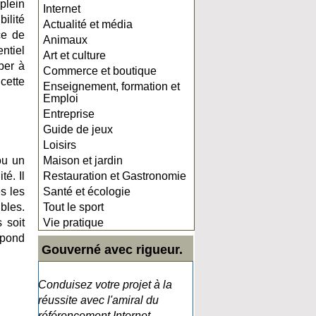
 plein
Internet
bilité
Actualité et média
ce de
Animaux
ntiel
Art et culture
per à
Commerce et boutique
cette
Enseignement, formation et
Emploi
Entreprise
Guide de jeux
Loisirs
ou un
Maison et jardin
té. Il
Restauration et Gastronomie
s les
Santé et écologie
ibles.
Tout le sport
 soit
Vie pratique
espond
Gouverné avec rigueur.
Conduisez votre projet à la
réussite avec l'amiral du
référencement Internet