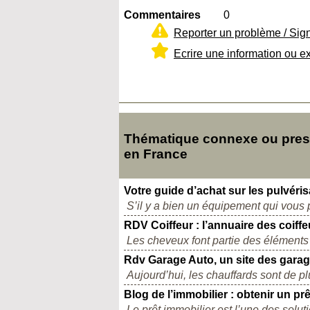
Commentaires
0
Reporter un problème / Sig
Ecrire une information ou e
Thématique connexe ou presq
en France
Votre guide d’achat sur les pulvéris
S’il y a bien un équipement qui vous p
RDV Coiffeur : l’annuaire des coiffe
Les cheveux font partie des éléments 
Rdv Garage Auto, un site des gara
Aujourd’hui, les chauffards sont de p
Blog de l’immobilier : obtenir un pr
Le prêt immobilier est l’une des soluti