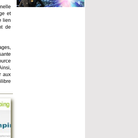
nelle
ge et
 lien
nt de
ages,
sante
ource
insi,
r aux
libre