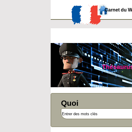
Carnet du 
Thésaurus 
Quoi