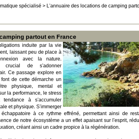
matique spécialisé
>
L'annuaire des locations de camping part
 camping partout en France
bligations induite par la vie
nt, laissant peu de place à
nnexion avec la nature.
 crucial de s'adonner
 air. Ce passage explore en
i font de cette démarche un
être physique, mental et
ur la performance, le stress
t tendance à s'accumuler
tale et physique. S'immerger
échappatoire à ce rythme effréné, permettant ainsi de rest
sence de notre écosystème a un effet apaisant sur l'esprit, rédu
laxation, créant ainsi un cadre propice à la régénération.