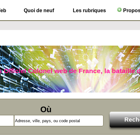
Web
Quoi de neuf
Les rubriques
Propose
Officiel Colonel web de France, la bataille d
Où