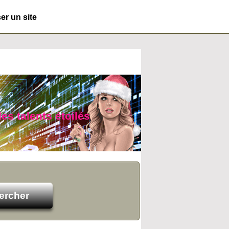
r un site
es talents étoilés