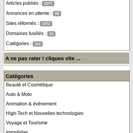
Articles publiés :
4377
Annonces en attente :
90
Sites réformés :
1072
Domaines fusillés :
14
Catégories :
114
A ne pas rater ! cliques vite ...
Catégories
Beauté et Cosmétique
Auto & Moto
Animation & événement
High-Tech et Nouvelles technologies
Voyage et Tourisme
Immobilier