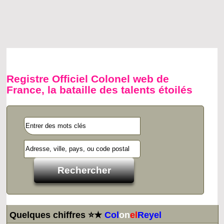
Registre Officiel Colonel web de
France, la bataille des talents étoilés
Quelques chiffres ⭐★
Col
on
el
Reyel