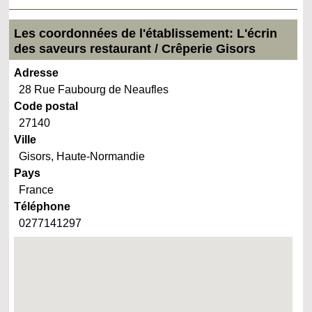
Les coordonnées de l'établissement: L'écrin
des saveurs restaurant / Crêperie Gisors
Adresse
28 Rue Faubourg de Neaufles
Code postal
27140
Ville
Gisors, Haute-Normandie
Pays
France
Téléphone
0277141297