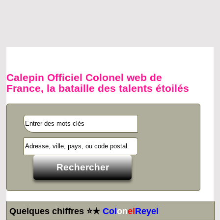
Calepin Officiel Colonel web de
France, la bataille des talents étoilés
Quelques chiffres ⭐★
Col
on
el
Reyel