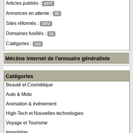
Articles publiés :
4377
Annonces en attente :
90
Sites réformés :
1072
Domaines fusillés :
14
Catégories :
114
Mécène Internet de l'annuaire généraliste
Catégories
Beauté et Cosmétique
Auto & Moto
Animation & événement
High-Tech et Nouvelles technologies
Voyage et Tourisme
Immobilier