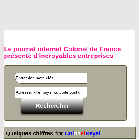
Le journal internet Colonel de France
présente d'incroyables entreprises
Quelques chiffres ⭐★
Col
on
el
Reyel