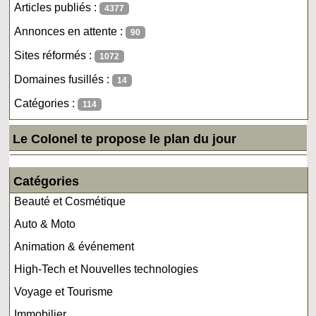
Articles publiés :
4377
Annonces en attente :
90
Sites réformés :
1072
Domaines fusillés :
14
Catégories :
114
Le Colonel te propose le plan du jour
Catégories
Beauté et Cosmétique
Auto & Moto
Animation & événement
High-Tech et Nouvelles technologies
Voyage et Tourisme
Immobilier