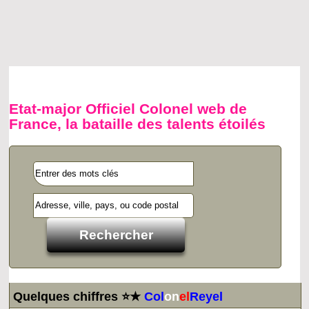
Etat-major Officiel Colonel web de
France, la bataille des talents étoilés
Quelques chiffres ⭐★
Col
on
el
Reyel