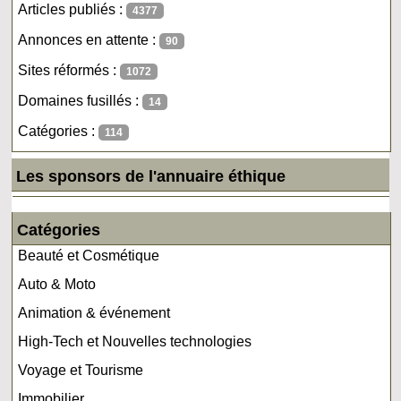
Articles publiés :
4377
Annonces en attente :
90
Sites réformés :
1072
Domaines fusillés :
14
Catégories :
114
Les sponsors de l'annuaire éthique
Catégories
Beauté et Cosmétique
Auto & Moto
Animation & événement
High-Tech et Nouvelles technologies
Voyage et Tourisme
Immobilier