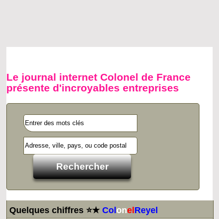
Le journal internet Colonel de France
présente d'incroyables entreprises
Quelques chiffres ⭐★
Col
on
el
Reyel