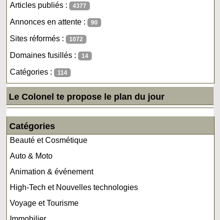
Articles publiés :
4377
Annonces en attente :
90
Sites réformés :
1072
Domaines fusillés :
14
Catégories :
114
Le Colonel te propose le plan du jour
Catégories
Beauté et Cosmétique
Auto & Moto
Animation & événement
High-Tech et Nouvelles technologies
Voyage et Tourisme
Immobilier