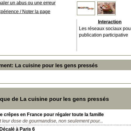
naler un abus ou une erreur
xpérience / Noter la page
Interaction
Les réseaux sociaux pou
publication participative
ment: La cuisine pour les gens pressés
ue de La cuisine pour les gens pressés
 crêpes en France pour régaler toute la famille
nt leur dose de gourmandise, non seulement pour...
Décalé à Paris 6