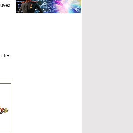
ouvez
c les