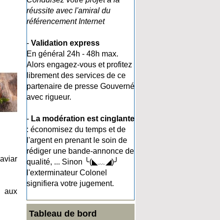
réussite avec l'amiral du
référencement Internet
-
Validation express
En général 24h - 48h max.
Alors engagez-vous et profitez
librement des services de ce
partenaire de presse Gouverné
avec rigueur.
-
La modération est cinglante
: économisez du temps et de
l'argent en prenant le soin de
rédiger une bande-annonce de
aviar
qualité, ... Sinon ╰(◣﹏◢)╯
l'exterminateur Colonel
signifiera votre jugement.
o aux
Tableau de bord