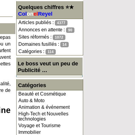
Quelques chiffres ⭐★
Col
on
el
Reyel
Articles publiés :
4377
Annonces en attente :
90
Sites réformés :
repas
1072
ou un
Domaines fusillés :
14
urfent
Catégories :
114
uvent
Le boss veut un peu de
ettes
Publicité …
lité,
Catégories
re de
Beauté et Cosmétique
Auto & Moto
Animation & événement
ine
High-Tech et Nouvelles
technologies
Voyage et Tourisme
Immobilier