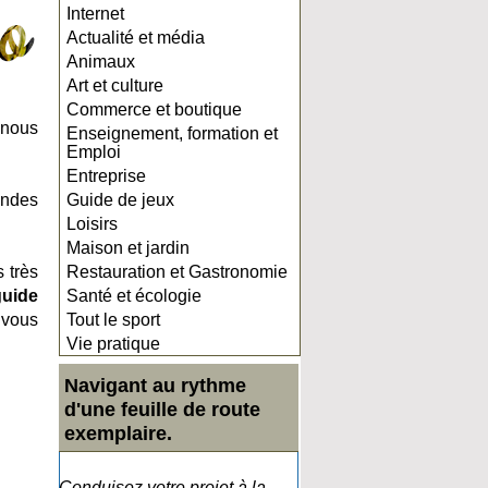
Internet
Actualité et média
Animaux
Art et culture
Commerce et boutique
 nous
Enseignement, formation et
Emploi
Entreprise
andes
Guide de jeux
Loisirs
Maison et jardin
 très
Restauration et Gastronomie
uide
Santé et écologie
vous
Tout le sport
Vie pratique
Navigant au rythme
d'une feuille de route
exemplaire.
Conduisez votre projet à la