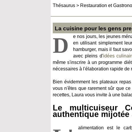
Thésaurus
>
Restauration et Gastron
La cuisine pour les gens pr
D
e nos jours, les jeunes ména
en utilisant simplement leu
hamburger, mais il faut savo
avec pleins d'
idées culinai
même s'inscrire à un programme diété
nécessaires à l'élaboration rapide de 
Bien évidemment les plateaux repas si
vous n'êtes que rarement sûr que ce s
recettes, Laura vous invite à une ba
Le multicuiseur C
authentique mijotée 
alimentation est le car