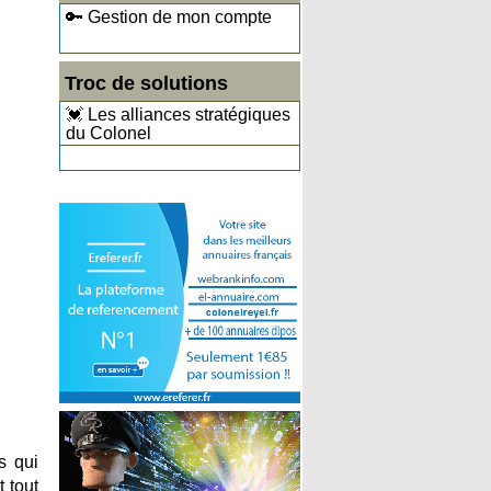
🔑 Gestion de mon compte
Troc de solutions
💓 Les alliances stratégiques
du Colonel
s qui
 tout