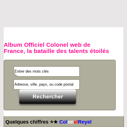
Album Officiel Colonel web de
France, la bataille des talents étoilés
Quelques chiffres ⭐★
Col
on
el
Reyel