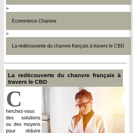
>
Ecommerce Chanvre
>
La redécouverte du chanvre français à travers le CBD
La redécouverte du chanvre français à
travers le CBD
C
herchez-vous
des solutions
ou des moyens
pour réduire