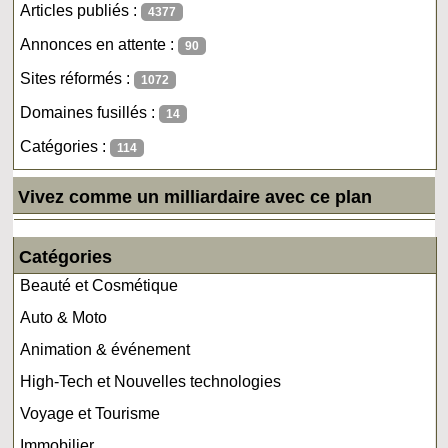
Articles publiés :
4377
Annonces en attente :
90
Sites réformés :
1072
Domaines fusillés :
14
Catégories :
114
Vivez comme un milliardaire avec ce plan
Catégories
Beauté et Cosmétique
Auto & Moto
Animation & événement
High-Tech et Nouvelles technologies
Voyage et Tourisme
Immobilier