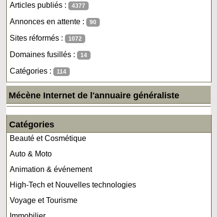
Articles publiés :
4377
Annonces en attente :
90
Sites réformés :
1072
Domaines fusillés :
14
Catégories :
114
Mécène Internet de l'annuaire généraliste
Catégories
Beauté et Cosmétique
Auto & Moto
Animation & événement
High-Tech et Nouvelles technologies
Voyage et Tourisme
Immobilier