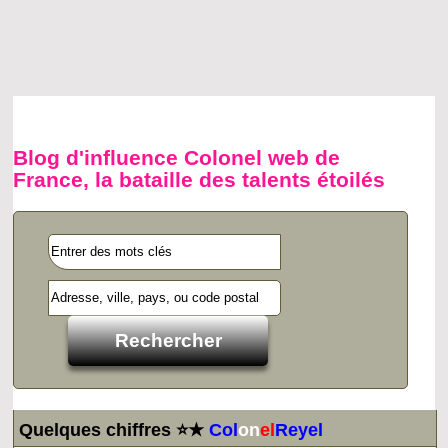
Blog d'influence Colonel web de
France, la bataille des talents étoilés
Quelques chiffres ⭐★
Col
on
el
Reyel