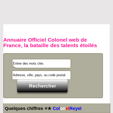
Annuaire Officiel Colonel web de
France, la bataille des talents étoilés
Quelques chiffres ⭐★
Col
on
el
Reyel