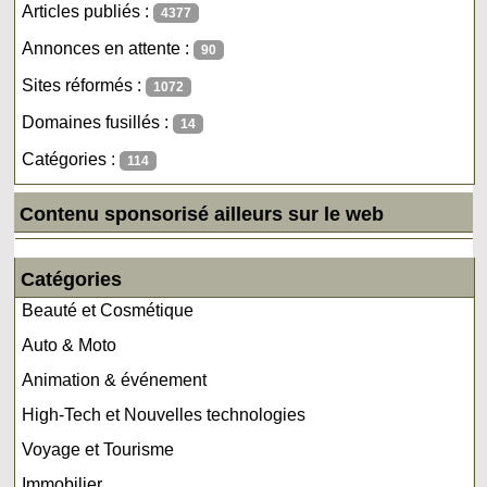
Articles publiés :
4377
Annonces en attente :
90
Sites réformés :
1072
Domaines fusillés :
14
Catégories :
114
Contenu sponsorisé ailleurs sur le web
Catégories
Beauté et Cosmétique
Auto & Moto
Animation & événement
High-Tech et Nouvelles technologies
Voyage et Tourisme
Immobilier