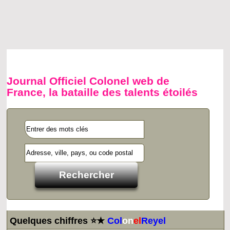
Journal Officiel Colonel web de
France, la bataille des talents étoilés
Quelques chiffres ⭐★
Col
on
el
Reyel