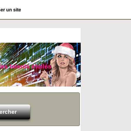
r un site
es talents étoilés