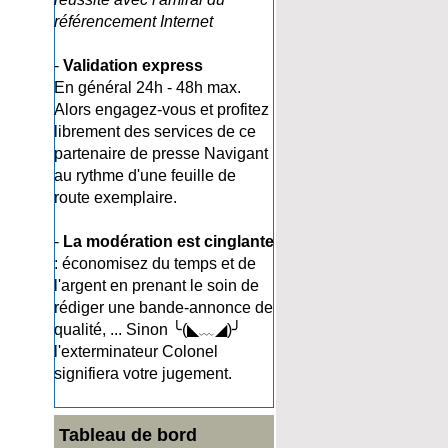
référencement Internet
-
Validation express
En général 24h - 48h max.
Alors engagez-vous et profitez
librement des services de ce
partenaire de presse Navigant
au rythme d'une feuille de
route exemplaire.
-
La modération est cinglante
: économisez du temps et de
l'argent en prenant le soin de
rédiger une bande-annonce de
qualité, ... Sinon ╰(◣﹏◢)╯
l'exterminateur Colonel
signifiera votre jugement.
Tableau de bord