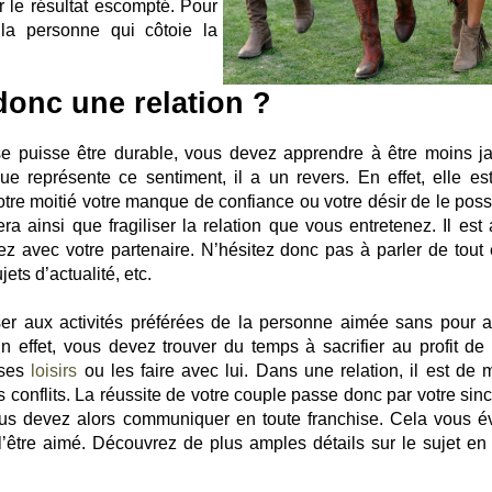
r le résultat escompté. Pour
 à la personne qui côtoie la
onc une relation ?
e puisse être durable, vous devez apprendre à être moins ja
e représente ce sentiment, il a un revers. En effet, elle es
tre moitié votre manque de confiance ou votre désir de le poss
a ainsi que fragiliser la relation que vous entretenez. Il est 
 avec votre partenaire. N’hésitez donc pas à parler de tout 
jets d’actualité, etc.
r aux activités préférées de la personne aimée sans pour a
 effet, vous devez trouver du temps à sacrifier au profit de 
 ses
loisirs
ou les faire avec lui. Dans une relation, il est de
 conflits. La réussite de votre couple passe donc par votre sinc
ous devez alors communiquer en toute franchise. Cela vous év
l’être aimé. Découvrez de plus amples détails sur le sujet en