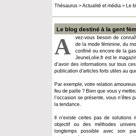
Thésaurus
>
Actualité et média
>
Le b
Le blog destiné à la gent fé
A
vez-vous besoin de connaît
de la mode féminine, du m
confiné ou encore de la gas
JeuneLolie.fr est le magazi
d’avoir des informations sur tous ces
publication d'articles forts utiles au qu
Par exemple, votre relation amoureus
feu de paille ? Bien que vous y mettiez
l’occasion se présente, vous n’êtes p
la tendance.
Il n’existe certes pas de solutions 
objectif ou des méthodes univers
longtemps possible avec son par