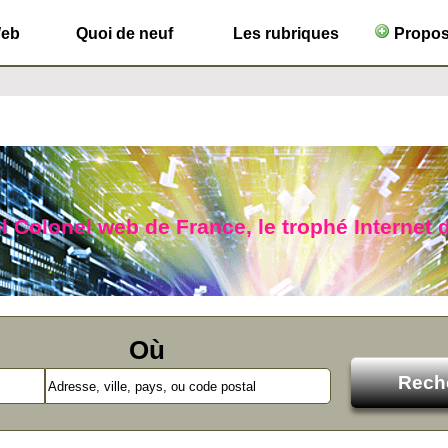
Web
Quoi de neuf
Les rubriques
Propose
l Colonel web de France, le trophé Internet d
Où