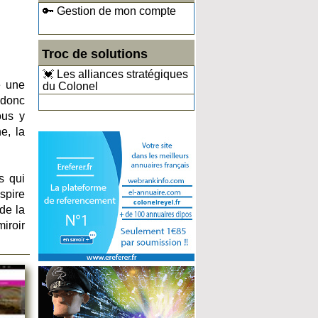
🔑 Gestion de mon compte
Troc de solutions
💓 Les alliances stratégiques
e une
du Colonel
 donc
ous y
e, la
s qui
nspire
de la
miroir