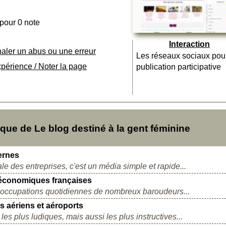
 pour 0 note
Interaction
naler un abus ou une erreur
Les réseaux sociaux pou
xpérience / Noter la page
publication participative
ue de Le blog destiné à la gent féminine
ternes
 des entreprises, c'est un média simple et rapide...
 économiques françaises
préoccupations quotidiennes de nombreux baroudeurs...
rs aériens et aéroports
les plus ludiques, mais aussi les plus instructives...