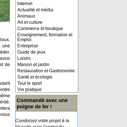
Internet
Actualité et média
Animaux
Art et culture
Commerce et boutique
Enseignement, formation et
loux.
Emploi
t une
Entreprise
éder.
Guide de jeux
aussi
Loisirs
et de
Maison et jardin
Restauration et Gastronomie
Santé et écologie
utant
Tout le sport
votre
Vie pratique
 même
Commandé avec une
érité.
poigne de fer !
itera
 vous
Conduisez votre projet à la
réussite avec l'amiral du