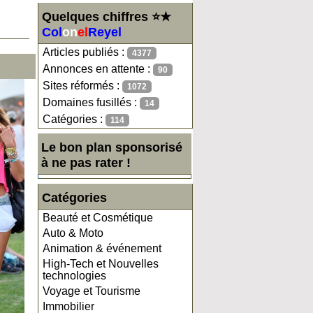
Quelques chiffres ⭐★
Col
on
el
Reyel
Articles publiés :
4377
Annonces en attente :
90
Sites réformés :
1072
Domaines fusillés :
14
Catégories :
114
Le bon plan sponsorisé
à ne pas rater !
Catégories
Beauté et Cosmétique
Auto & Moto
Animation & événement
High-Tech et Nouvelles
technologies
Voyage et Tourisme
Immobilier