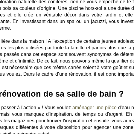
oloration naturelle des conifères, rien ne vous empêche de le tr
 bois sa couleur d'origine. Une piscine hors-sol a une durée d
es et elle crée un véritable décor dans votre jardin et elle
ante. En investissant dans un spa ou un jacuzzi, vous invest
terme.
ulière dans la maison ! A l'exception de certains jeunes adolesc
s les plus utilisées par toute la famille et parfois plus que la
ts passés dans cet espace sont souvent synonymes de détent
e et d’intimité. De ce fait, nous pouvons même la qualifier de
 est nécessaire que ces mètres carrés soient à votre goût et sur
us voulez. Dans le cadre d’une rénovation, il est donc importa
énovation de sa salle de bain ?
« passer à l'action » ! Vous voulez
aménager une pièce
d'eau 
mais vous manquez d'inspiration, de temps ou d'argent. Eh 
ous les magazines pour trouver l'inspiration et ensuite, vous aur
arques différentes à votre disposition pour agencer une zone
 vieille baignoire sabot.