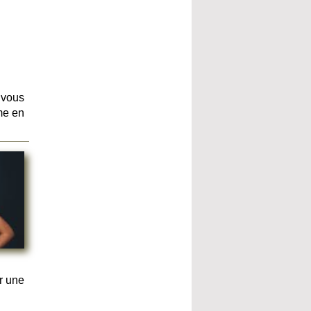
 vous
rme en
r une