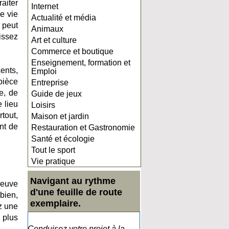
aiter
Internet
e vie
Actualité et média
 peut
Animaux
issez
Art et culture
Commerce et boutique
Enseignement, formation et
ents,
Emploi
 pièce
Entreprise
e, de
Guide de jeux
 lieu
Loisirs
tout,
Maison et jardin
nt de
Restauration et Gastronomie
Santé et écologie
Tout le sport
Vie pratique
Navigant au rythme
neuve
d'une feuille de route
bien,
exemplaire.
ez une
 plus
Conduisez votre projet à la