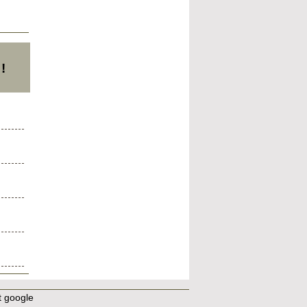
!
t google