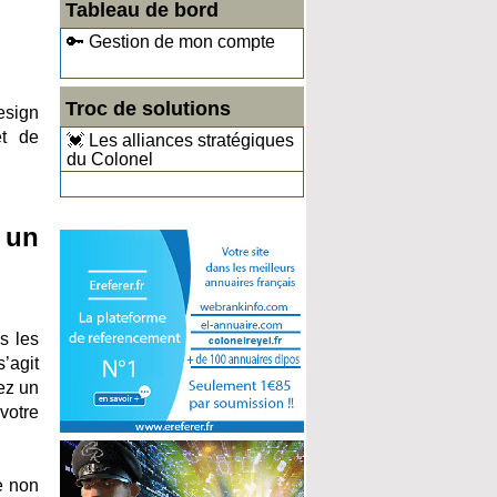
Tableau de bord
🔑 Gestion de mon compte
Troc de solutions
esign
et de
💓 Les alliances stratégiques
du Colonel
 un
s les
’agit
ez un
votre
e non