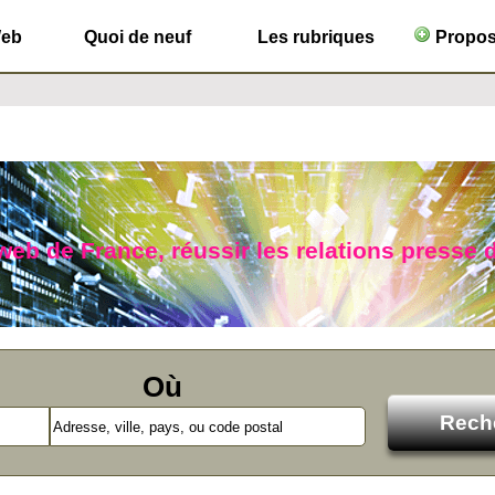
Web
Quoi de neuf
Les rubriques
Propose
b de France, réussir les relations presse d
Où