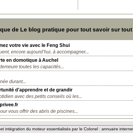
e de Le blog pratique pour tout savoir sur tout 
mez votre vie avec le Feng Shui
uent, encore aujourd’hui, à accompagner...
erte en domotique à Auchel
demeure toutes les capacités...
nnée durant...
tunité d'apprendre et de grandir
idien avec des petits conseils où les...
rivee.fr
r vous offrir des abris de piscines...
t intégration du moteur essentialisés par le Colonel :
annuaire interne