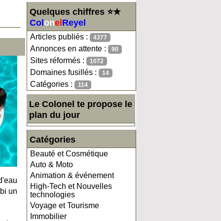
Quelques chiffres ⭐★
Col
on
el
Reyel
Articles publiés :
4377
Annonces en attente :
90
Sites réformés :
1072
Domaines fusillés :
14
Catégories :
114
Le Colonel te propose le
plan du jour
Catégories
Beauté et Cosmétique
Auto & Moto
Animation & événement
 d'eau
High-Tech et Nouvelles
ubi un
technologies
Voyage et Tourisme
Immobilier