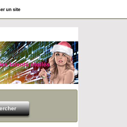
r un site
es talents étoilés