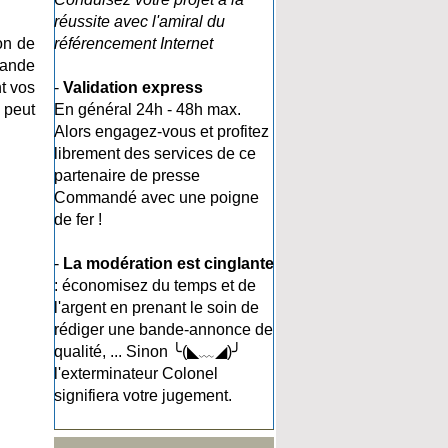
réussite avec l'amiral du
on de
référencement Internet
rande
t vos
-
Validation express
 peut
En général 24h - 48h max.
Alors engagez-vous et profitez
librement des services de ce
partenaire de presse
Commandé avec une poigne
de fer !
-
La modération est cinglante
: économisez du temps et de
l'argent en prenant le soin de
rédiger une bande-annonce de
qualité, ... Sinon ╰(◣﹏◢)╯
l'exterminateur Colonel
signifiera votre jugement.