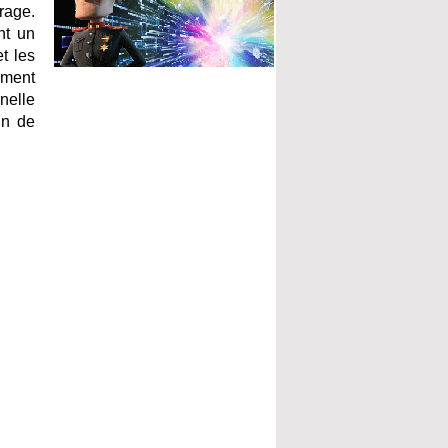
rage.
nt un
t les
ement
nnelle
in de