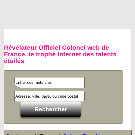
Révélateur Officiel Colonel web de
France, le trophé Internet des talents
étoilés