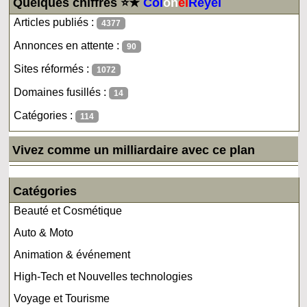
Quelques chiffres ⭐★
Col
on
el
Reyel
Articles publiés :
4377
Annonces en attente :
90
Sites réformés :
1072
Domaines fusillés :
14
Catégories :
114
Vivez comme un milliardaire avec ce plan
Catégories
Beauté et Cosmétique
Auto & Moto
Animation & événement
High-Tech et Nouvelles technologies
Voyage et Tourisme