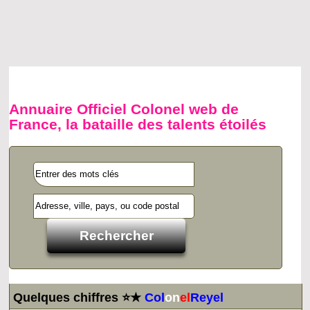
Annuaire Officiel Colonel web de
France, la bataille des talents étoilés
Quelques chiffres ⭐★
Col
on
el
Reyel