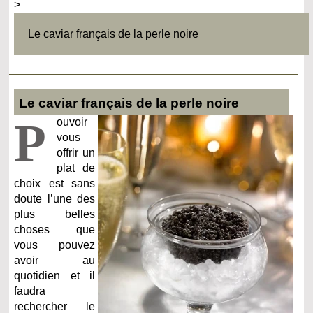
>
Le caviar français de la perle noire
Le caviar français de la perle noire
P
ouvoir
vous
offrir un
plat de
choix est sans
doute l’une des
plus belles
choses que
vous pouvez
avoir au
quotidien et il
faudra
rechercher le