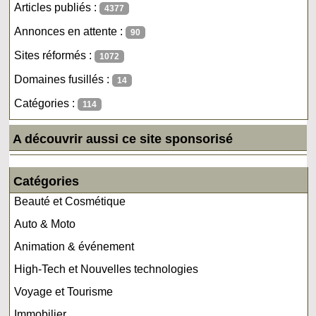
Articles publiés :
4377
Annonces en attente :
90
Sites réformés :
1072
Domaines fusillés :
14
Catégories :
114
A découvrir aussi ce site sponsorisé
Catégories
Beauté et Cosmétique
Auto & Moto
Animation & événement
High-Tech et Nouvelles technologies
Voyage et Tourisme
Immobilier