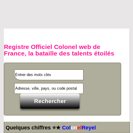
Registre Officiel Colonel web de
France, la bataille des talents étoilés
Quelques chiffres ⭐★
Col
on
el
Reyel