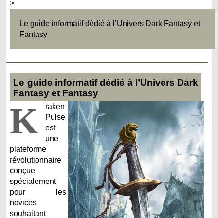
>
Le guide informatif dédié à l’Univers Dark Fantasy et
Fantasy
Le guide informatif dédié à l’Univers Dark
Fantasy et Fantasy
K
raken
Pulse
est
une
plateforme
révolutionnaire
conçue
spécialement
pour les
novices
souhaitant