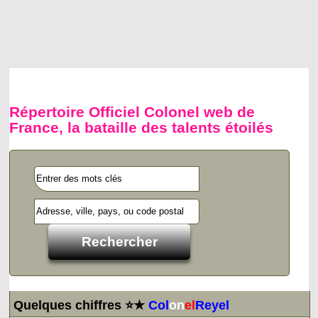
Répertoire Officiel Colonel web de
France, la bataille des talents étoilés
Quelques chiffres ⭐★
Col
on
el
Reyel