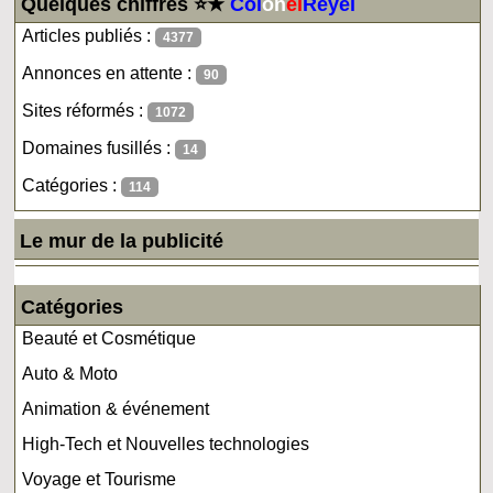
Quelques chiffres ⭐★
Col
on
el
Reyel
Articles publiés :
4377
Annonces en attente :
90
Sites réformés :
1072
Domaines fusillés :
14
Catégories :
114
Le mur de la publicité
Catégories
Beauté et Cosmétique
Auto & Moto
Animation & événement
High-Tech et Nouvelles technologies
Voyage et Tourisme