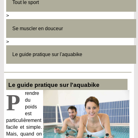
Tout le sport
>
Se muscler en douceur
>
Le guide pratique sur l'aquabike
Le guide pratique sur l'aquabike
P
rendre
du
poids
est
particulièrement
facile et simple.
Mais, quand on