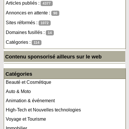
Articles publiés :
4377
Annonces en attente :
90
Sites réformés :
1072
Domaines fusillés :
14
Catégories :
114
Contenu sponsorisé ailleurs sur le web
Catégories
Beauté et Cosmétique
Auto & Moto
Animation & événement
High-Tech et Nouvelles technologies
Voyage et Tourisme
Immobilier