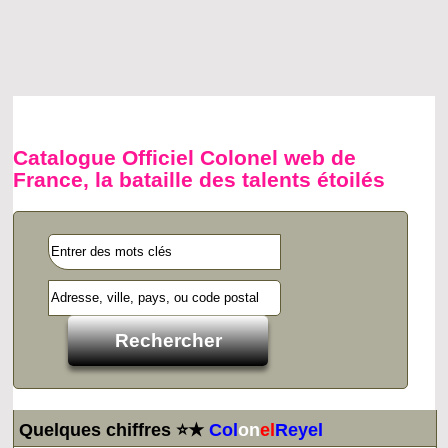
Catalogue Officiel Colonel web de
France, la bataille des talents étoilés
Quelques chiffres ⭐★
Col
on
el
Reyel