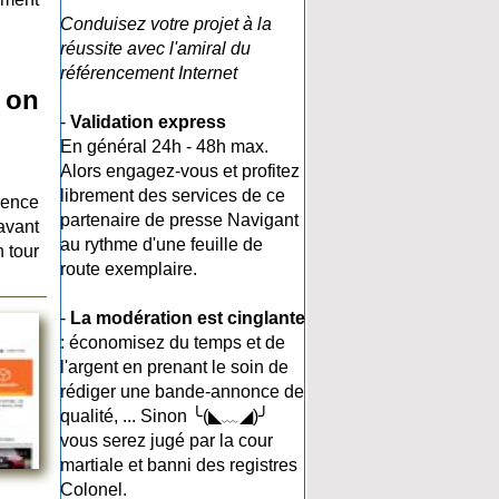
Conduisez votre projet à la
réussite avec l'amiral du
référencement Internet
 on
-
Validation express
En général 24h - 48h max.
Alors engagez-vous et profitez
librement des services de ce
ience
partenaire de presse Navigant
avant
au rythme d'une feuille de
 tour
route exemplaire.
-
La modération est cinglante
: économisez du temps et de
l'argent en prenant le soin de
rédiger une bande-annonce de
qualité, ... Sinon ╰(◣﹏◢)╯
vous serez jugé par la cour
martiale et banni des registres
Colonel.