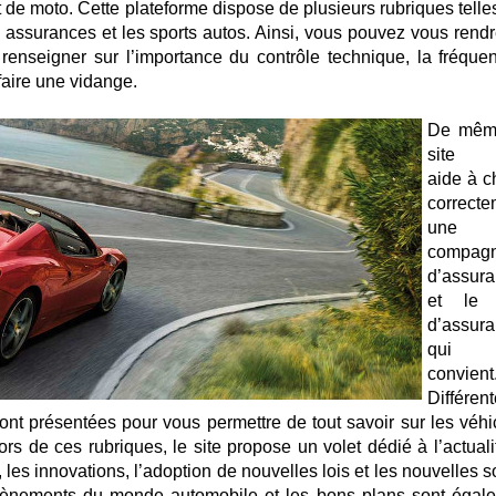
 de moto. Cette plateforme dispose de plusieurs rubriques telle
 les assurances et les sports autos. Ainsi, vous pouvez vous rend
 renseigner sur l’importance du contrôle technique, la fréque
 faire une vidange.
De même
site 
aide à c
correcte
une
compagn
d’assur
et le 
d’assur
qui v
convient
Différen
sont présentées pour vous permettre de tout savoir sur les véhi
ors de ces rubriques, le site propose un volet dédié à l’actuali
s innovations, l’adoption de nouvelles lois et les nouvelles so
évènements du monde automobile et les bons plans sont égal