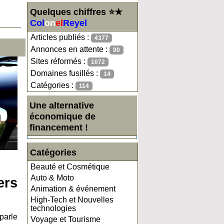
Quelques chiffres ⭐★
Col
on
el
Reyel
Articles publiés :
4377
Annonces en attente :
90
Sites réformés :
1072
Domaines fusillés :
14
Catégories :
114
Une alternative
économique de
financement !
Catégories
Beauté et Cosmétique
Auto & Moto
ers
Animation & événement
High-Tech et Nouvelles
technologies
parle
Voyage et Tourisme