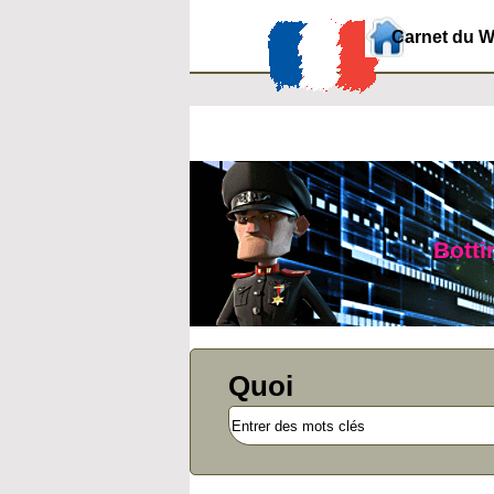
Carnet du 
Botti
Quoi