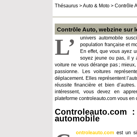
Thésaurus
>
Auto & Moto
>
Contrôle 
Contrôle Auto, webzine sur 
L’
univers automobile susci
population française et m
En effet, que vous ayez u
soyez jeune ou pas, il y a
voiture ne vous dérange pas ; mieux, 
passionne. Les voitures représen
déplacement. Elles représentent l’auton
réussite financière et bien d’autres.
intéressent, vous devez en appre
plateforme controleauto.com vous en o
Controleauto.com :
automobile
ontroleauto.com
est un si