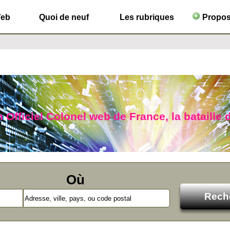
Web
Quoi de neuf
Les rubriques
Propose
n Officiel Colonel web de France, la bataille 
Où