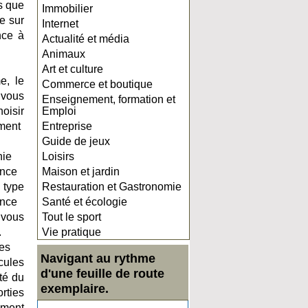
s que
Immobilier
re sur
Internet
nce à
Actualité et média
Animaux
Art et culture
, le
Commerce et boutique
vous
Enseignement, formation et
hoisir
Emploi
ment
Entreprise
Guide de jeux
ie
Loisirs
ance
Maison et jardin
type
Restauration et Gastronomie
ance
Santé et écologie
ous
Tout le sport
.
Vie pratique
tes
Navigant au rythme
cules
d'une feuille de route
té du
exemplaire.
rties
ement