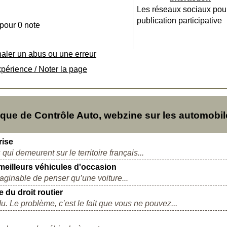
Les réseaux sociaux pou
publication participative
 pour 0 note
naler un abus ou une erreur
xpérience / Noter la page
ue de Contrôle Auto, webzine sur les automobil
rise
ui demeurent sur le territoire français...
meilleurs véhicules d'occasion
imaginable de penser qu’une voiture...
 du droit routier
. Le problème, c’est le fait que vous ne pouvez...