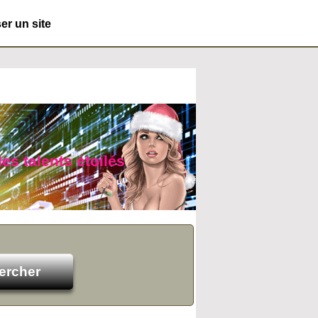
r un site
des talents étoilés