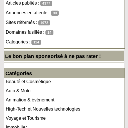
Articles publiés :
4377
Annonces en attente :
90
Sites réformés :
1072
Domaines fusillés :
14
Catégories :
114
Le bon plan sponsorisé à ne pas rater !
Catégories
Beauté et Cosmétique
Auto & Moto
Animation & événement
High-Tech et Nouvelles technologies
Voyage et Tourisme
Immobilier