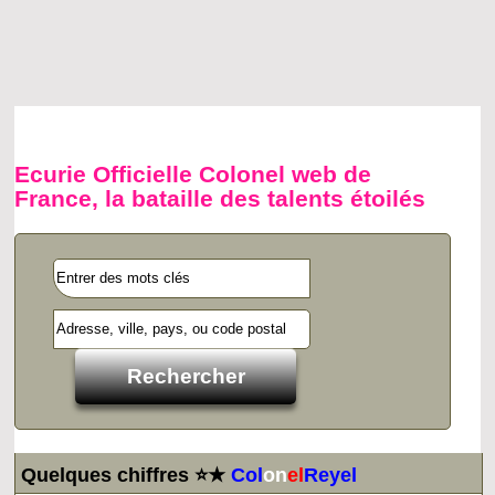
Ecurie Officielle Colonel web de
France, la bataille des talents étoilés
Quelques chiffres ⭐★
Col
on
el
Reyel