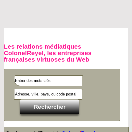
Les relations médiatiques
ColonelReyel, les entreprises
françaises virtuoses du Web