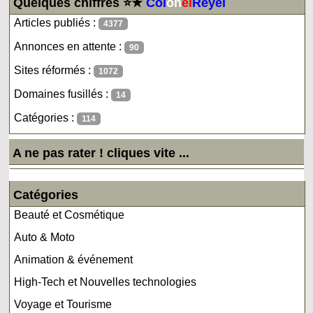
Quelques chiffres ⭐★
Col
on
el
Reyel
Articles publiés :
4377
Annonces en attente :
90
Sites réformés :
1072
Domaines fusillés :
14
Catégories :
114
A ne pas rater ! cliques vite ...
Catégories
Beauté et Cosmétique
Auto & Moto
Animation & événement
High-Tech et Nouvelles technologies
Voyage et Tourisme