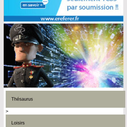
Thésaurus
>
Loisirs