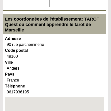
Les coordonnées de l'établissement: TAROT
Quest ou comment apprendre le tarot de
Marseille
Adresse
90 rue parcheminerie
Code postal
49100
Ville
Angers
Pays
France
Téléphone
0617936195